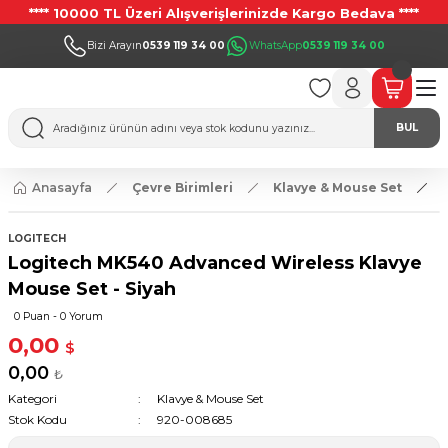
**** 10000 TL Üzeri Alışverişlerinizde Kargo Bedava ****
Bizi Arayın
0539 119 34 00
WhatsApp
0539 119 34 00
BUL
Anasayfa
Çevre Birimleri
Klavye & Mouse Set
LOGITECH
Logitech MK540 Advanced Wireless Klavye
Mouse Set - Siyah
0 Puan - 0 Yorum
0,00
$
0,00
₺
Kategori
Klavye & Mouse Set
Stok Kodu
920-008685