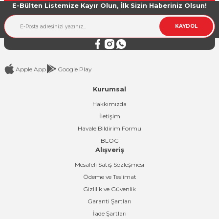
E-Bülten Listemize Kayır Olun, İlk Sizin Haberiniz Olsun!
Ürün bilgilerinde hatalar bulunuyor.
Ürün fiyatı diğer sitelerden daha pahalı.
KAYDOL
Bu ürüne benzer farklı alternatifler olmalı.
Apple App
Google Play
Kurumsal
Gönder
Hakkımızda
İletişim
Havale Bildirim Formu
BLOG
Alışveriş
Mesafeli Satış Sözleşmesi
Ödeme ve Teslimat
Gizlilik ve Güvenlik
Garanti Şartları
İade Şartları