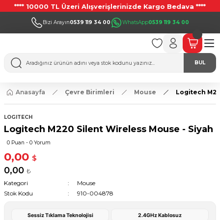
**** 10000 TL Üzeri Alışverişlerinizde Kargo Bedava ****
Bizi Arayın
0539 119 34 00
WhatsApp
0539 119 34 00
BUL
Anasayfa
Çevre Birimleri
Mouse
Logitech M22
LOGITECH
Logitech M220 Silent Wireless Mouse - Siyah
0 Puan - 0 Yorum
0,00
$
0,00
₺
Kategori
Mouse
Stok Kodu
910-004878
Sessiz Tıklama Teknolojisi
2.4GHz Kablosuz