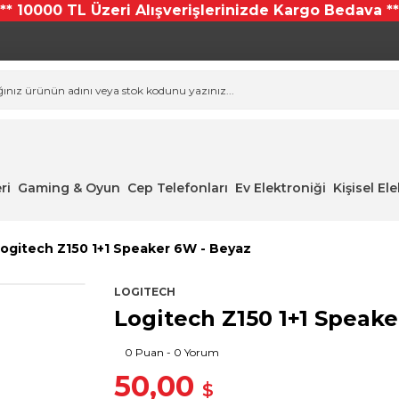
*** 10000 TL Üzeri Alışverişlerinizde Kargo Bedava **
ri
Gaming & Oyun
Cep Telefonları
Ev Elektroniği
Kişisel El
ogitech Z150 1+1 Speaker 6W - Beyaz
LOGITECH
Logitech Z150 1+1 Speake
0 Puan - 0 Yorum
50,00
$