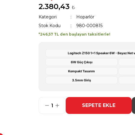
2.380,43
₺
Kategori
Hoparlör
Stok Kodu
980-000815
*246,57 TL den başlayan taksitlerle!
Logitech Z150 1+1 Speaker 6W - Beyaz Net 
6W Güç Çıkışı
Kompakt Tasarım
3.5mm Giriş
SEPETE EKLE