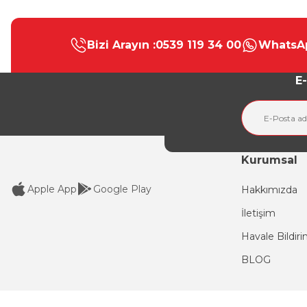
Bu ürünün fiyat bilgisi, resim, ürün açıklamalarında ve diğer konular
Görüş ve önerileriniz için teşekkür ederiz.
Bizi Arayın :
0539 119 34 00
WhatsAp
Ürün resmi kalitesiz, bozuk veya görüntülenemiyor.
Ürün açıklamasında eksik bilgiler bulunuyor.
E-
Ürün bilgilerinde hatalar bulunuyor.
Ürün fiyatı diğer sitelerden daha pahalı.
Bu ürüne benzer farklı alternatifler olmalı.
Kurumsal
Apple App
Google Play
Hakkımızda
İletişim
Havale Bildir
BLOG