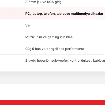
3.5mm jak ve RCA giriş
PC, laptop, telefon, tablet ve multimedya cihazlar
Var
Müzik, film ve gaming için ideal
Güçlü bas ve dengeli ses performansı
2 uydu hoparlör, subwoofer, kontrol ünitesi, kablola
da yetersiz gördüğünüz noktaları öneri formunu kullanarak tarafımıza ile
Bu ürüne ilk yorumu siz yapın!