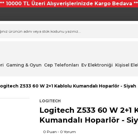
*** 10000 TL Üzeri Alışverişlerinizde Kargo Bedava **
ri
Gaming & Oyun
Cep Telefonları
Ev Elektroniği
Kişisel El
ogitech Z533 60 W 2+1 Kablolu Kumandalı Hoparlör - Siyah
LOGITECH
Logitech Z533 60 W 2+1 
Kumandalı Hoparlör - Si
0 Puan - 0 Yorum