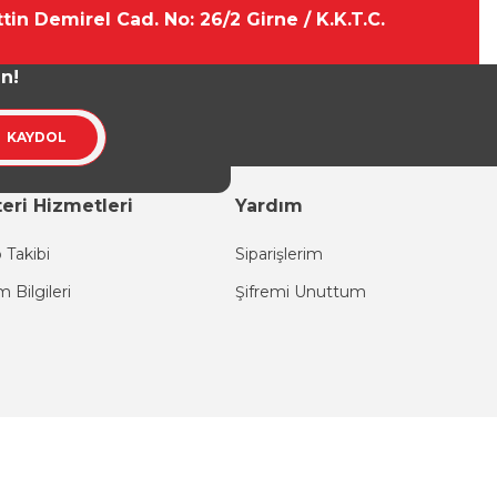
tin Demirel Cad. No: 26/2 Girne / K.K.T.C.
un!
KAYDOL
eri Hizmetleri
Yardım
 Takibi
Siparişlerim
im Bilgileri
Şifremi Unuttum