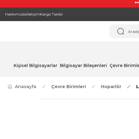
*
Hakkımızda
İletişim
Kargo Takibi
Kişisel Bilgisayarlar
Bilgisayar Bileşenleri
Çevre Birimle
Anasayfa
Çevre Birimleri
Hoparlör
L