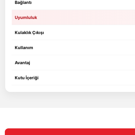
Bağlantı
Uyumluluk
Kulaklık Çıkışı
Kullanım
Avantaj
Kutu İçeriği
Bu ürünün fiyat bilgisi, resim, ürün açıklamalarında ve diğer konular
Görüş ve önerileriniz için teşekkür ederiz.