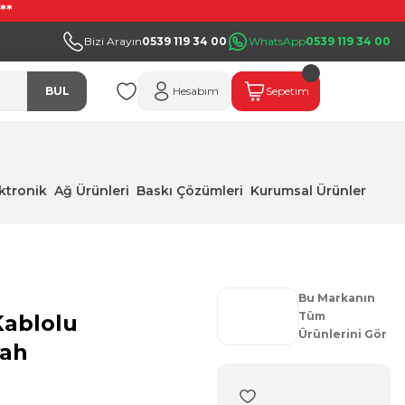
**
Bizi Arayın
0539 119 34 00
WhatsApp
0539 119 34 00
BUL
Hesabım
Sepetim
ektronik
Ağ Ürünleri
Baskı Çözümleri
Kurumsal Ürünler
Bu Markanın
Tüm
Kablolu
Ürünlerini Gör
yah