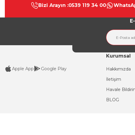
Bizi Arayın :
0539 119 34 00
WhatsAp
Ürün resmi kalitesiz, bozuk veya görüntülenemiyor.
Ürün açıklamasında eksik bilgiler bulunuyor.
E-
Ürün bilgilerinde hatalar bulunuyor.
Ürün fiyatı diğer sitelerden daha pahalı.
Bu ürüne benzer farklı alternatifler olmalı.
Kurumsal
Apple App
Google Play
Hakkımızda
İletişim
Havale Bildir
BLOG