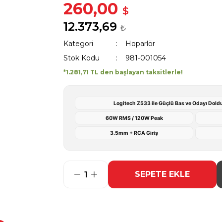
260,00
$
12.373,69
₺
Kategori
Hoparlör
Stok Kodu
981-001054
*1.281,71 TL den başlayan taksitlerle!
Logitech Z533 ile Güçlü Bas ve Odayı Dold
60W RMS / 120W Peak
3.5mm + RCA Giriş
SEPETE EKLE