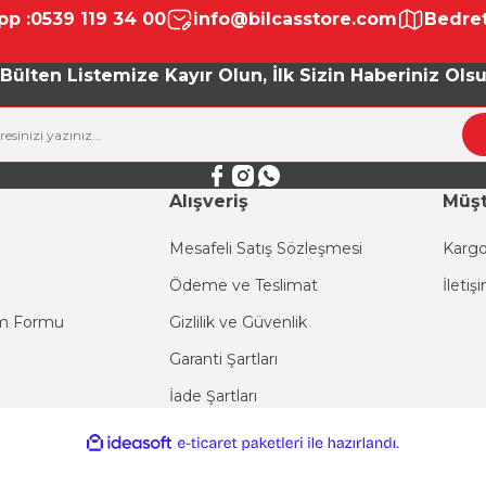
p :
0539 119 34 00
info@bilcasstore.com
Bedret
Yorum Yaz
Bülten Listemize Kayır Olun, İlk Sizin Haberiniz Ols
Alışveriş
Müşt
Mesafeli Satış Sözleşmesi
Kargo
Ödeme ve Teslimat
İletiş
Gönder
im Formu
Gizlilik ve Güvenlik
Garanti Şartları
İade Şartları
ile
ideasoft
e-
hazırlandı.
ticaret
paketleri