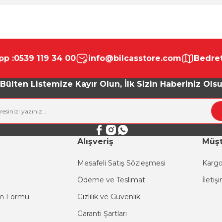
da yetersiz gördüğünüz noktaları öneri formunu kullanarak tarafımıza ile
Bu ürüne ilk yorumu siz yapın!
p :
0539 119 34 00
info@bilcasstore.com
Bedret
Yorum Yaz
Bülten Listemize Kayır Olun, İlk Sizin Haberiniz Ols
Alışveriş
Müşt
Mesafeli Satış Sözleşmesi
Kargo
Ödeme ve Teslimat
İletiş
Gönder
im Formu
Gizlilik ve Güvenlik
Garanti Şartları