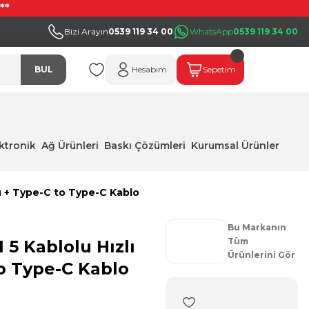
**
Bizi Arayın
0539 119 34 00
WhatsApp
0539 119 34 00
BUL
Hesabım
Sepetim
ektronik
Ağ Ürünleri
Baskı Çözümleri
Kurumsal Ürünler
ü + Type-C to Type-C Kablo
Bu Markanın
Tüm
5 Kablolu Hızlı
Ürünlerini Gör
to Type-C Kablo