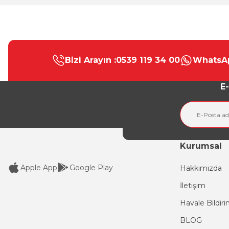
Bu ürünün fiyat bilgisi, resim, ürün açıklamalarında ve diğer konular
Görüş ve önerileriniz için teşekkür ederiz.
Bizi Arayın :
0539 119 34 00
WhatsAp
Ürün resmi kalitesiz, bozuk veya görüntülenemiyor.
Ürün açıklamasında eksik bilgiler bulunuyor.
E-
Ürün bilgilerinde hatalar bulunuyor.
Ürün fiyatı diğer sitelerden daha pahalı.
Bu ürüne benzer farklı alternatifler olmalı.
Kurumsal
Apple App
Google Play
Hakkımızda
İletişim
Havale Bildir
BLOG