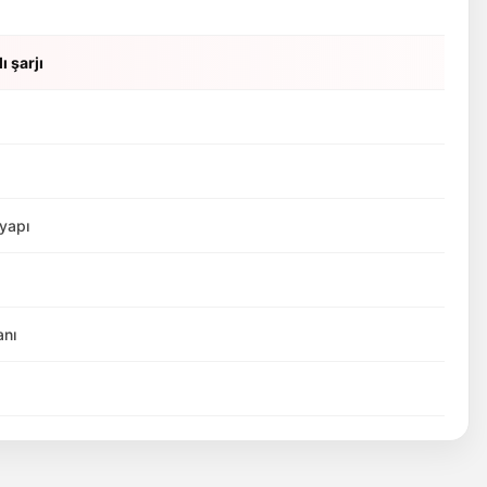
ı şarjı
yapı
anı