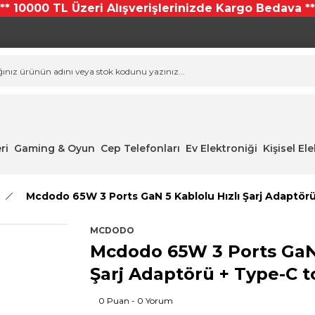
*** 10000 TL Üzeri Alışverişlerinizde Kargo Bedava **
ri
Gaming & Oyun
Cep Telefonları
Ev Elektroniği
Kişisel El
Mcdodo 65W 3 Ports GaN 5 Kablolu Hızlı Şarj Adaptör
MCDODO
Mcdodo 65W 3 Ports GaN 
Şarj Adaptörü + Type-C 
0 Puan - 0 Yorum