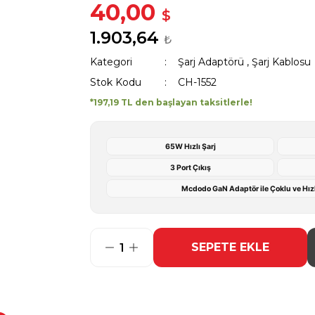
40,00
$
1.903,64
₺
Kategori
Şarj Adaptörü
,
Şarj Kablosu
Stok Kodu
CH-1552
*197,19 TL den başlayan taksitlerle!
65W Hızlı Şarj
3 Port Çıkış
Mcdodo GaN Adaptör ile Çoklu ve Hızl
SEPETE EKLE