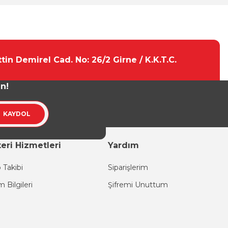
tebilirsiniz.
tin Demirel Cad. No: 26/2 Girne / K.K.T.C.
un!
KAYDOL
eri Hizmetleri
Yardım
 Takibi
Siparişlerim
im Bilgileri
Şifremi Unuttum