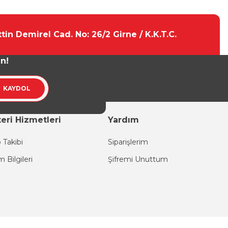
tebilirsiniz.
tin Demirel Cad. No: 26/2 Girne / K.K.T.C.
un!
KAYDOL
eri Hizmetleri
Yardım
 Takibi
Siparişlerim
im Bilgileri
Şifremi Unuttum