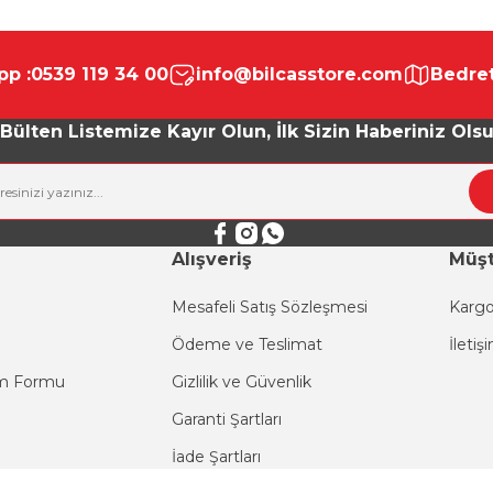
da yetersiz gördüğünüz noktaları öneri formunu kullanarak tarafımıza ile
Bu ürüne ilk yorumu siz yapın!
p :
0539 119 34 00
info@bilcasstore.com
Bedret
Yorum Yaz
Bülten Listemize Kayır Olun, İlk Sizin Haberiniz Ols
Alışveriş
Müşt
Mesafeli Satış Sözleşmesi
Kargo
Ödeme ve Teslimat
İletiş
Gönder
im Formu
Gizlilik ve Güvenlik
Garanti Şartları
İade Şartları