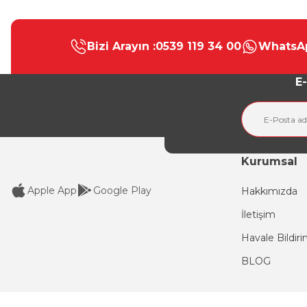
Bu ürünün fiyat bilgisi, resim, ürün açıklamalarında ve diğer konular
Görüş ve önerileriniz için teşekkür ederiz.
Bizi Arayın :
0539 119 34 00
WhatsAp
Ürün resmi kalitesiz, bozuk veya görüntülenemiyor.
Ürün açıklamasında eksik bilgiler bulunuyor.
E-
Ürün bilgilerinde hatalar bulunuyor.
Ürün fiyatı diğer sitelerden daha pahalı.
Bu ürüne benzer farklı alternatifler olmalı.
Kurumsal
Apple App
Google Play
Hakkımızda
İletişim
Havale Bildir
BLOG