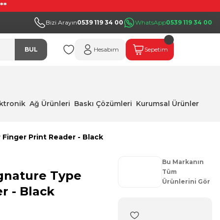
**
Bizi Arayın
0539 119 34 00
WhatsApp
0539 119 34 00
BUL
Hesabım
Sepetim
ektronik
Ağ Ürünleri
Baskı Çözümleri
Kurumsal Ürünler
Finger Print Reader - Black
Bu Markanın
Tüm
ignature Type
Ürünlerini Gör
r - Black