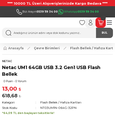
**** 10000 TL Üzeri Alışverişlerinizde Kargo Bedava ****
Bizi Arayın
0539 119 34 00
WhatsApp
0539 119 34 00
BUL
Anasayfa
Çevre Birimleri
Flash Bellek / Hafıza Kartl
NETAC
Netac UM1 64GB USB 3.2 Gen1 USB Flash
Bellek
0 Puan - 0 Yorum
13,00
$
618,68
₺
Kategori
Flash Bellek / Hafıza Kartları
Stok Kodu
NT03UM1N-064G-32PN
*64,09 TL den başlayan taksitlerle!