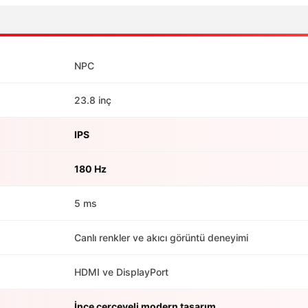
NPC
23.8 inç
IPS
180 Hz
5 ms
Canlı renkler ve akıcı görüntü deneyimi
HDMI ve DisplayPort
İnce çerçeveli modern tasarım