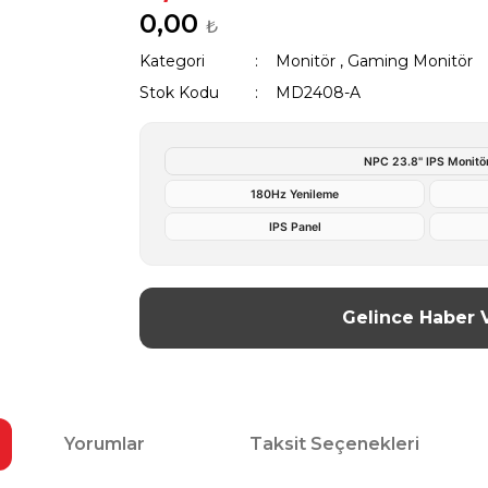
0,00
₺
Kategori
Monitör
,
Gaming Monitör
Stok Kodu
MD2408-A
NPC 23.8'' IPS Monitö
180Hz Yenileme
IPS Panel
Gelince Haber 
Yorumlar
Taksit Seçenekleri