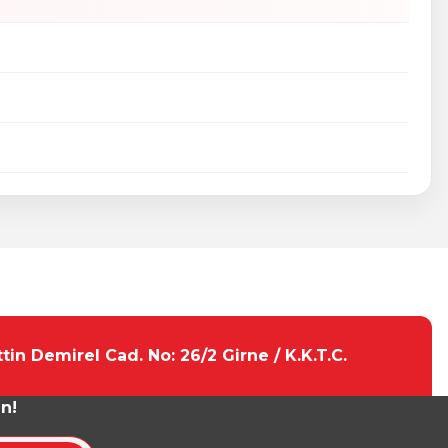
tebilirsiniz.
tin Demirel Cad. No: 26/2 Girne / K.K.T.C.
un!