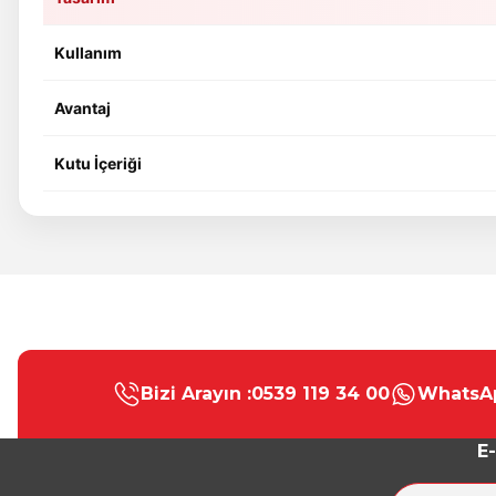
Kullanım
Avantaj
Kutu İçeriği
Bu ürünün fiyat bilgisi, resim, ürün açıklamalarında ve diğer konular
Görüş ve önerileriniz için teşekkür ederiz.
Bizi Arayın :
0539 119 34 00
WhatsAp
Ürün resmi kalitesiz, bozuk veya görüntülenemiyor.
Ürün açıklamasında eksik bilgiler bulunuyor.
E-
Ürün bilgilerinde hatalar bulunuyor.