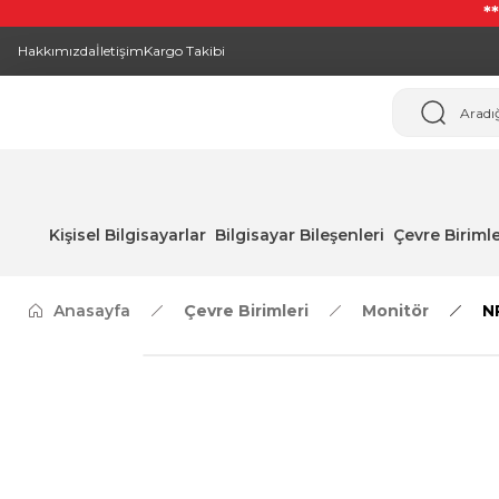
*
Hakkımızda
İletişim
Kargo Takibi
Kişisel Bilgisayarlar
Bilgisayar Bileşenleri
Çevre Birimle
Anasayfa
Çevre Birimleri
Monitör
N