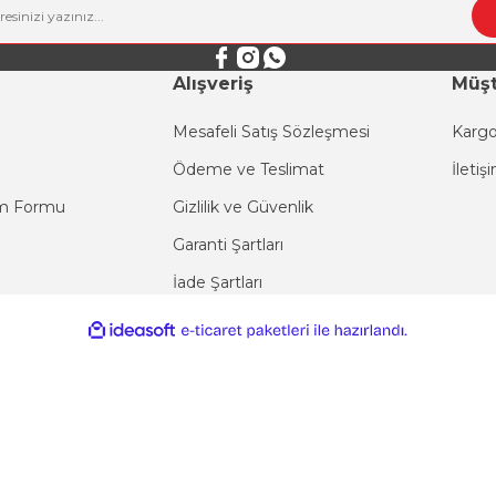
Alışveriş
Müşt
Mesafeli Satış Sözleşmesi
Kargo
Ödeme ve Teslimat
İletiş
Gönder
im Formu
Gizlilik ve Güvenlik
Garanti Şartları
İade Şartları
ile
ideasoft
e-
hazırlandı.
ticaret
paketleri