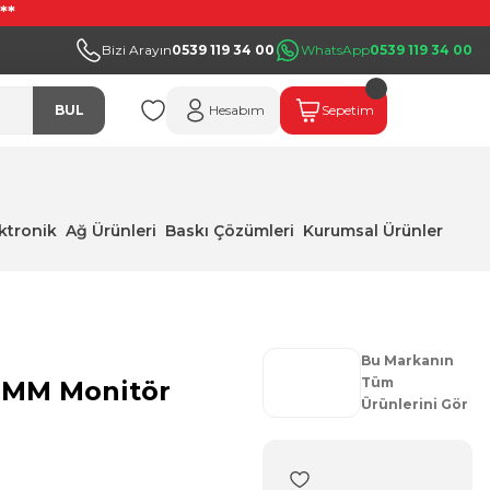
**
Bizi Arayın
0539 119 34 00
WhatsApp
0539 119 34 00
BUL
Hesabım
Sepetim
ektronik
Ağ Ürünleri
Baskı Çözümleri
Kurumsal Ürünler
Bu Markanın
Tüm
s MM Monitör
Ürünlerini Gör