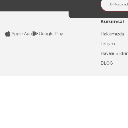
Ürün fiyatı diğer sitelerden daha pahalı.
Bu ürüne benzer farklı alternatifler olmalı.
Kurumsal
Apple App
Google Play
Hakkımızda
İletişim
Havale Bildir
BLOG