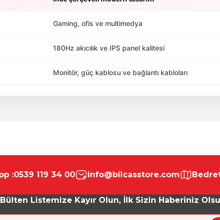
Gaming, ofis ve multimedya
180Hz akıcılık ve IPS panel kalitesi
Monitör, güç kablosu ve bağlantı kabloları
da yetersiz gördüğünüz noktaları öneri formunu kullanarak tarafımıza ile
Bu ürüne ilk yorumu siz yapın!
p :
0539 119 34 00
info@bilcasstore.com
Bedret
Yorum Yaz
Bülten Listemize Kayır Olun, İlk Sizin Haberiniz Ols