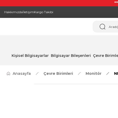
*
Hakkımızda
İletişim
Kargo Takibi
Kişisel Bilgisayarlar
Bilgisayar Bileşenleri
Çevre Birimle
Anasayfa
Çevre Birimleri
Monitör
N