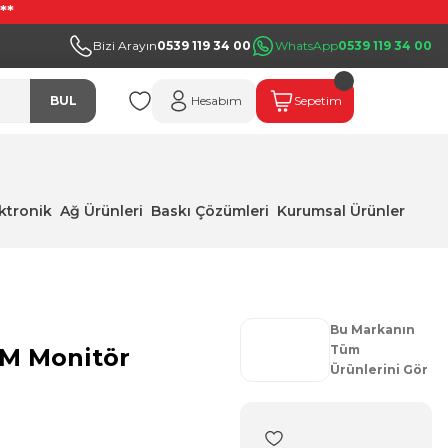
**
Bizi Arayın
0539 119 34 00
WhatsApp
0539 119 34 00
BUL
Hesabım
Sepetim
ektronik
Ağ Ürünleri
Baskı Çözümleri
Kurumsal Ürünler
Bu Markanın
Tüm
MM Monitör
Ürünlerini Gör