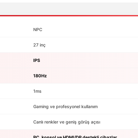
NPC
27 inç
IPS
180Hz
1ms
Gaming ve profesyonel kullanım
Canlı renkler ve geniş görüş açısı
PC, konsol ve HDMI/DP destekli cihazlar