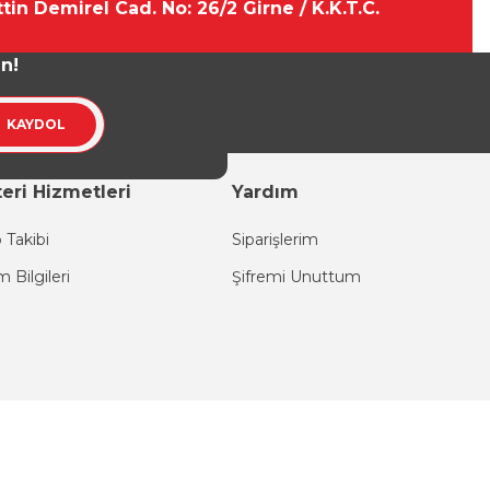
tin Demirel Cad. No: 26/2 Girne / K.K.T.C.
un!
KAYDOL
eri Hizmetleri
Yardım
 Takibi
Siparişlerim
im Bilgileri
Şifremi Unuttum