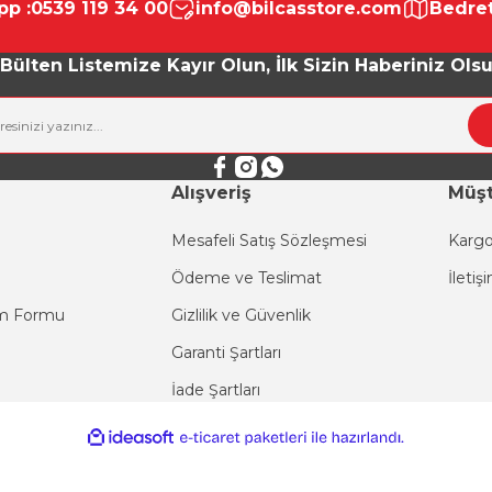
p :
0539 119 34 00
info@bilcasstore.com
Bedret
Yorum Yaz
Bülten Listemize Kayır Olun, İlk Sizin Haberiniz Ols
Alışveriş
Müşt
Mesafeli Satış Sözleşmesi
Kargo
Ödeme ve Teslimat
İletiş
Gönder
im Formu
Gizlilik ve Güvenlik
Garanti Şartları
İade Şartları
ile
ideasoft
e-
hazırlandı.
ticaret
paketleri