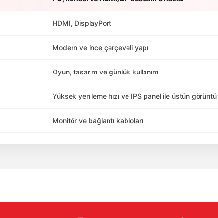
HDMI, DisplayPort
Modern ve ince çerçeveli yapı
Oyun, tasarım ve günlük kullanım
Yüksek yenileme hızı ve IPS panel ile üstün görüntü
Monitör ve bağlantı kabloları
da yetersiz gördüğünüz noktaları öneri formunu kullanarak tarafımıza ile
Bu ürüne ilk yorumu siz yapın!