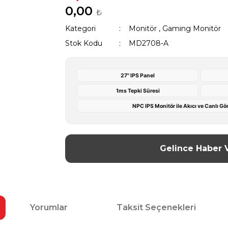
0,00
₺
Kategori
Monitör
,
Gaming Monitör
Stok Kodu
MD2708-A
27" IPS Panel
1ms Tepki Süresi
NPC IPS Monitör ile Akıcı ve Canlı G
Gelince Haber 
Yorumlar
Taksit Seçenekleri