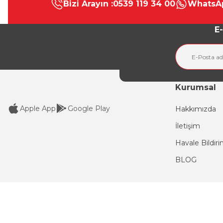
Bizi Arayın :
0539 119 34 00
WhatsAp
Ürün resmi kalitesiz, bozuk veya görüntülenemiyor.
Ürün açıklamasında eksik bilgiler bulunuyor.
E-
Ürün bilgilerinde hatalar bulunuyor.
Ürün fiyatı diğer sitelerden daha pahalı.
Bu ürüne benzer farklı alternatifler olmalı.
Kurumsal
Apple App
Google Play
Hakkımızda
İletişim
Havale Bildir
BLOG