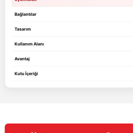
Bağlantılar
Tasarım
Kullanım Alanı
Avantaj
Kutu İçeriği
Bu ürünün fiyat bilgisi, resim, ürün açıklamalarında ve diğer konular
Görüş ve önerileriniz için teşekkür ederiz.