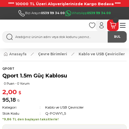
**** 10000 TL Üzeri Alışverişlerinizde Kargo Bedava ****
Bizi Arayın
0539 119 34 00
WhatsApp
0539 119 34 00
BUL
Anasayfa
Çevre Birimleri
Kablo ve USB Çeviriciler
QPORT
Qport 1.5m Güç Kablosu
0 Puan - 0 Yorum
2,00
$
95,18
₺
Kategori
Kablo ve USB Çeviriciler
Stok Kodu
Q-POWY1_5
*9,86 TL den başlayan taksitlerle!