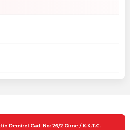
tebilirsiniz.
tin Demirel Cad. No: 26/2 Girne / K.K.T.C.