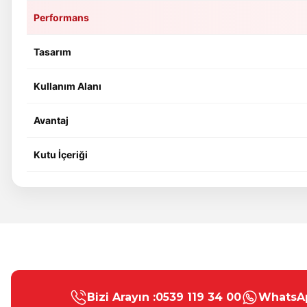
Performans
Tasarım
Kullanım Alanı
Avantaj
Kutu İçeriği
Bu ürünün fiyat bilgisi, resim, ürün açıklamalarında ve diğer konular
Görüş ve önerileriniz için teşekkür ederiz.
Bizi Arayın :
0539 119 34 00
WhatsAp
Ürün resmi kalitesiz, bozuk veya görüntülenemiyor.