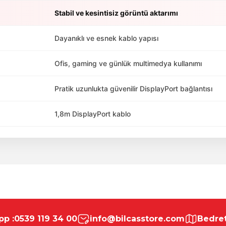
Stabil ve kesintisiz görüntü aktarımı
Dayanıklı ve esnek kablo yapısı
Ofis, gaming ve günlük multimedya kullanımı
Pratik uzunlukta güvenilir DisplayPort bağlantısı
1,8m DisplayPort kablo
da yetersiz gördüğünüz noktaları öneri formunu kullanarak tarafımıza ile
Bu ürüne ilk yorumu siz yapın!
p :
0539 119 34 00
info@bilcasstore.com
Bedret