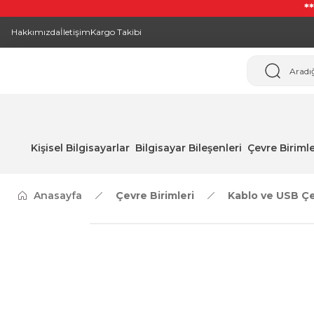
*
Hakkımızda
İletişim
Kargo Takibi
Kişisel Bilgisayarlar
Bilgisayar Bileşenleri
Çevre Birimle
Anasayfa
Çevre Birimleri
Kablo ve USB Çev