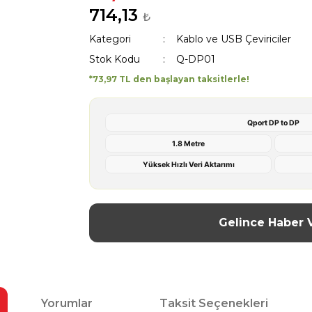
714,13
₺
Kategori
Kablo ve USB Çeviriciler
Stok Kodu
Q-DP01
*73,97 TL den başlayan taksitlerle!
Qport DP to DP
1.8 Metre
Yüksek Hızlı Veri Aktarımı
Gelince Haber 
Yorumlar
Taksit Seçenekleri