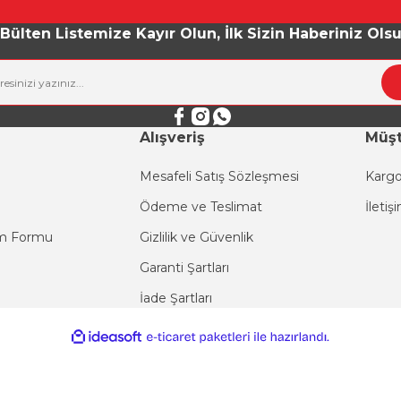
Yorum Yaz
Bülten Listemize Kayır Olun, İlk Sizin Haberiniz Ols
Alışveriş
Müşt
Mesafeli Satış Sözleşmesi
Kargo
Ödeme ve Teslimat
İletiş
Gönder
im Formu
Gizlilik ve Güvenlik
Garanti Şartları
İade Şartları
ile
ideasoft
e-
hazırlandı.
ticaret
paketleri