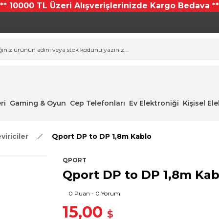
*** 10000 TL Üzeri Alışverişlerinizde Kargo Bedava **
ri
Gaming & Oyun
Cep Telefonları
Ev Elektroniği
Kişisel El
iriciler
Qport DP to DP 1,8m Kablo
QPORT
Qport DP to DP 1,8m Kab
0 Puan - 0 Yorum
15,00
$