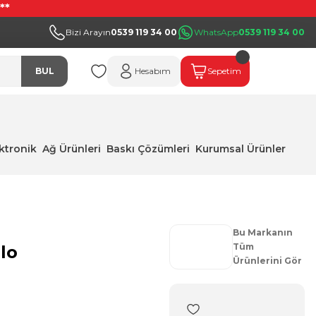
**
Bizi Arayın
0539 119 34 00
WhatsApp
0539 119 34 00
BUL
Hesabım
Sepetim
ektronik
Ağ Ürünleri
Baskı Çözümleri
Kurumsal Ürünler
Bu Markanın
Tüm
lo
Ürünlerini Gör