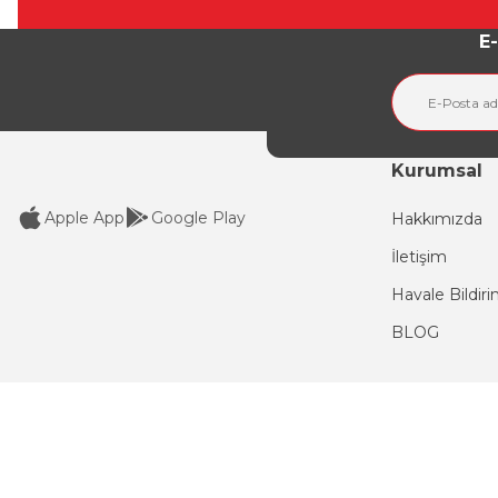
Ürün açıklamasında eksik bilgiler bulunuyor.
E-
Ürün bilgilerinde hatalar bulunuyor.
Ürün fiyatı diğer sitelerden daha pahalı.
Bu ürüne benzer farklı alternatifler olmalı.
Kurumsal
Apple App
Google Play
Hakkımızda
İletişim
Havale Bildir
BLOG