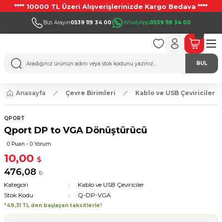
**** 10000 TL Üzeri Alışverişlerinizde Kargo Bedava ****
Bizi Arayın
0539 119 34 00
WhatsApp
0539 119 34 00
BUL
Anasayfa
Çevre Birimleri
Kablo ve USB Çeviriciler
QPORT
Qport DP to VGA Dönüştürücü
0 Puan - 0 Yorum
10,00
$
476,08
₺
Kategori
Kablo ve USB Çeviriciler
Stok Kodu
Q-DP-VGA
*49,31 TL den başlayan taksitlerle!