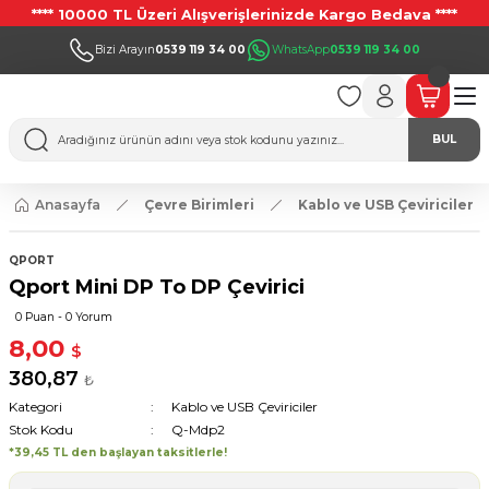
**** 10000 TL Üzeri Alışverişlerinizde Kargo Bedava ****
Bizi Arayın
0539 119 34 00
WhatsApp
0539 119 34 00
BUL
Anasayfa
Çevre Birimleri
Kablo ve USB Çeviriciler
QPORT
Qport Mini DP To DP Çevirici
0 Puan - 0 Yorum
8,00
$
380,87
₺
Kategori
Kablo ve USB Çeviriciler
Stok Kodu
Q-Mdp2
*39,45 TL den başlayan taksitlerle!