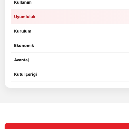
Kullanım
Uyumluluk
Kurulum
Ekonomik
Avantaj
Kutu İçeriği
Bu ürünün fiyat bilgisi, resim, ürün açıklamalarında ve diğer konular
Görüş ve önerileriniz için teşekkür ederiz.