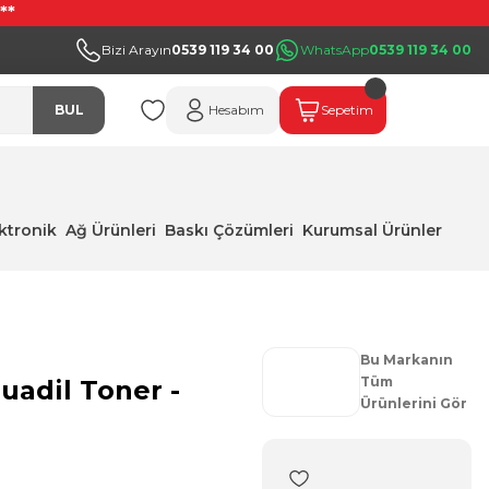
**
Bizi Arayın
0539 119 34 00
WhatsApp
0539 119 34 00
BUL
Hesabım
Sepetim
ektronik
Ağ Ürünleri
Baskı Çözümleri
Kurumsal Ürünler
Bu Markanın
Tüm
adil Toner -
Ürünlerini Gör