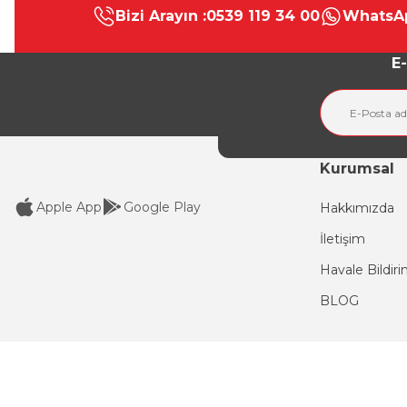
Bizi Arayın :
0539 119 34 00
WhatsAp
Ürün resmi kalitesiz, bozuk veya görüntülenemiyor.
Ürün açıklamasında eksik bilgiler bulunuyor.
E-
Ürün bilgilerinde hatalar bulunuyor.
Ürün fiyatı diğer sitelerden daha pahalı.
Bu ürüne benzer farklı alternatifler olmalı.
Kurumsal
Apple App
Google Play
Hakkımızda
İletişim
Havale Bildir
BLOG