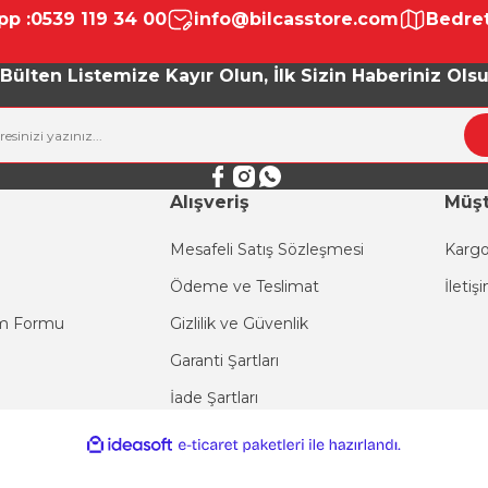
p :
0539 119 34 00
info@bilcasstore.com
Bedret
Yorum Yaz
Bülten Listemize Kayır Olun, İlk Sizin Haberiniz Ols
Alışveriş
Müşt
Mesafeli Satış Sözleşmesi
Kargo
Ödeme ve Teslimat
İletiş
Gönder
im Formu
Gizlilik ve Güvenlik
Garanti Şartları
İade Şartları
ile
ideasoft
e-
hazırlandı.
ticaret
paketleri