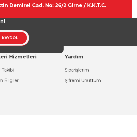
tin Demirel Cad. No: 26/2 Girne / K.K.T.C.
un!
KAYDOL
eri Hizmetleri
Yardım
 Takibi
Siparişlerim
im Bilgileri
Şifremi Unuttum