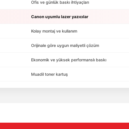
Ofis ve günlük baskı ihtiyaçları
Canon uyumlu lazer yazıcılar
Kolay montaj ve kullanım
Orijinale göre uygun maliyetli çözüm
Ekonomik ve yüksek performanslı baskı
Muadil toner kartuş
da yetersiz gördüğünüz noktaları öneri formunu kullanarak tarafımıza ile
Bu ürüne ilk yorumu siz yapın!