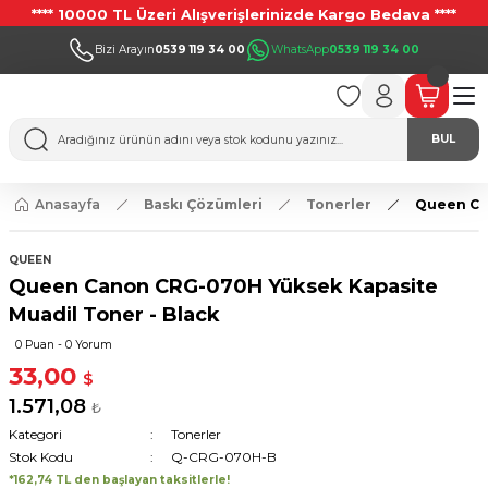
**** 10000 TL Üzeri Alışverişlerinizde Kargo Bedava ****
Bizi Arayın
0539 119 34 00
WhatsApp
0539 119 34 00
BUL
Anasayfa
Baskı Çözümleri
Tonerler
Queen Can
QUEEN
Queen Canon CRG-070H Yüksek Kapasite
Muadil Toner - Black
0 Puan - 0 Yorum
33,00
$
1.571,08
₺
Kategori
Tonerler
Stok Kodu
Q-CRG-070H-B
*162,74 TL den başlayan taksitlerle!