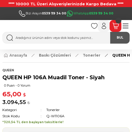
**** 10000 TL Üzeri Alışverişlerinizde Kargo Bedava ****
Bizi Arayın
0539 119 34 00
WhatsApp
0539 119 34 00
BUL
Anasayfa
Baskı Çözümleri
Tonerler
QUEEN HP 
QUEEN
QUEEN HP 106A Muadil Toner - Siyah
0 Puan - 0 Yorum
65,00
$
3.094,55
₺
Kategori
Tonerler
Stok Kodu
Q-W1106A
*320,54 TL den başlayan taksitlerle!