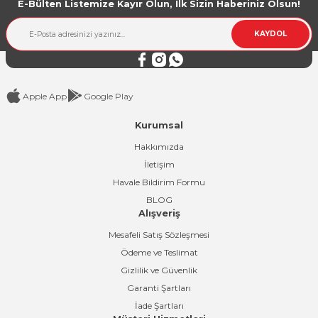
E-Bülten Listemize Kayır Olun, İlk Sizin Haberiniz Olsun!
Ürün bilgilerinde hatalar bulunuyor.
Ürün fiyatı diğer sitelerden daha pahalı.
KAYDOL
Bu ürüne benzer farklı alternatifler olmalı.
Apple App
Google Play
Kurumsal
Gönder
Hakkımızda
İletişim
Havale Bildirim Formu
BLOG
Alışveriş
Mesafeli Satış Sözleşmesi
Ödeme ve Teslimat
Gizlilik ve Güvenlik
Garanti Şartları
İade Şartları