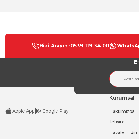
Bu ürünün fiyat bilgisi, resim, ürün açıklamalarında ve diğer konular
Görüş ve önerileriniz için teşekkür ederiz.
Bizi Arayın :
0539 119 34 00
WhatsAp
Ürün resmi kalitesiz, bozuk veya görüntülenemiyor.
Ürün açıklamasında eksik bilgiler bulunuyor.
E-
Ürün bilgilerinde hatalar bulunuyor.
Ürün fiyatı diğer sitelerden daha pahalı.
Bu ürüne benzer farklı alternatifler olmalı.
Kurumsal
Apple App
Google Play
Hakkımızda
İletişim
Havale Bildir