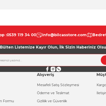
da yetersiz gördüğünüz noktaları öneri formunu kullanarak tarafımıza ile
Bu ürüne ilk yorumu siz yapın!
p :
0539 119 34 00
info@bilcasstore.com
Bedret
Yorum Yaz
Bülten Listemize Kayır Olun, İlk Sizin Haberiniz Ols
Alışveriş
Müşt
Mesafeli Satış Sözleşmesi
Kargo
Ödeme ve Teslimat
İletiş
Gönder
im Formu
Gizlilik ve Güvenlik