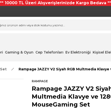
*** 10000 TL Üzeri Alışverişlerinizde Kargo Bedava **
ri
Gaming & Oyun
Cep Telefonları
Ev Elektroniği
Kişisel El
 Set
Rampage JAZZY V2 Siyah RGB Multmedia Klavye
RAMPAGE
Rampage JAZZY V2 Siya
Multmedia Klavye ve 12
MouseGaming Set