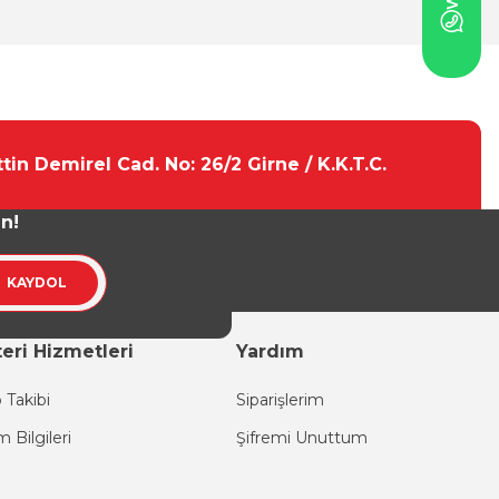
tebilirsiniz.
tin Demirel Cad. No: 26/2 Girne / K.K.T.C.
un!
KAYDOL
eri Hizmetleri
Yardım
 Takibi
Siparişlerim
im Bilgileri
Şifremi Unuttum