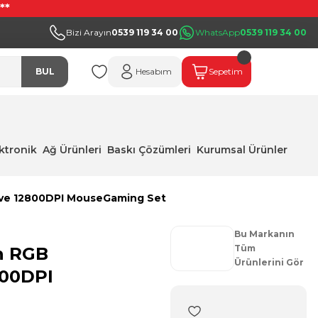
**
Bizi Arayın
0539 119 34 00
WhatsApp
0539 119 34 00
BUL
Hesabım
Sepetim
ektronik
Ağ Ürünleri
Baskı Çözümleri
Kurumsal Ürünler
 ve 12800DPI MouseGaming Set
Bu Markanın
Tüm
h RGB
Ürünlerini Gör
800DPI