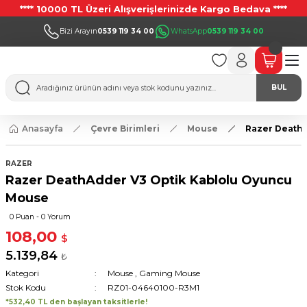
**** 10000 TL Üzeri Alışverişlerinizde Kargo Bedava ****
Bizi Arayın
0539 119 34 00
WhatsApp
0539 119 34 00
BUL
Anasayfa
Çevre Birimleri
Mouse
Razer DeathA
RAZER
Razer DeathAdder V3 Optik Kablolu Oyuncu
Mouse
0 Puan - 0 Yorum
108,00
$
5.139,84
₺
Kategori
Mouse
,
Gaming Mouse
Stok Kodu
RZ01-04640100-R3M1
*532,40 TL den başlayan taksitlerle!