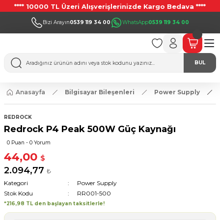
**** 10000 TL Üzeri Alışverişlerinizde Kargo Bedava ****
Bizi Arayın
0539 119 34 00
WhatsApp
0539 119 34 00
BUL
Anasayfa
Bilgisayar Bileşenleri
Power Supply
REDROCK
Redrock P4 Peak 500W Güç Kaynağı
0 Puan - 0 Yorum
44,00
$
2.094,77
₺
Kategori
Power Supply
Stok Kodu
RR001-500
*216,98 TL den başlayan taksitlerle!