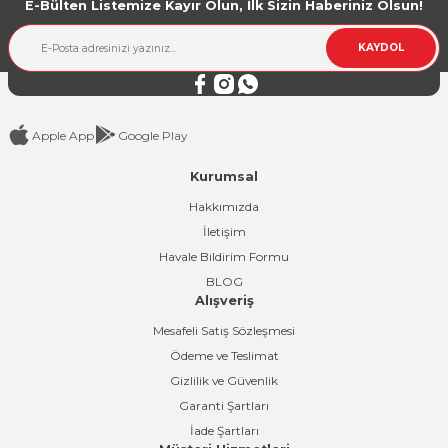
E-Bülten Listemize Kayır Olun, İlk Sizin Haberiniz Olsun!
Ürün bilgilerinde hatalar bulunuyor.
Ürün fiyatı diğer sitelerden daha pahalı.
KAYDOL
Bu ürüne benzer farklı alternatifler olmalı.
Apple App
Google Play
Kurumsal
Gönder
Hakkımızda
İletişim
Havale Bildirim Formu
BLOG
Alışveriş
Mesafeli Satış Sözleşmesi
Ödeme ve Teslimat
Gizlilik ve Güvenlik
Garanti Şartları
İade Şartları