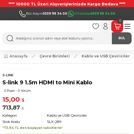
**** 10000 TL Üzeri Alışverişlerinizde Kargo Bedava ****
Bizi Arayın
0539 119 34 00
WhatsApp
0539 119 34 00
0
BUL
Anasayfa
Çevre Birimleri
Kablo ve USB Çeviriciler
S-LINK
S-link 9 1.5m HDMI to Mini Kablo
0 Puan - 0 Yorum
15,00
$
713,87
₺
Kategori
Kablo ve USB Çeviriciler
Stok Kodu
SLX-289
*73,94 TL den başlayan taksitlerle!