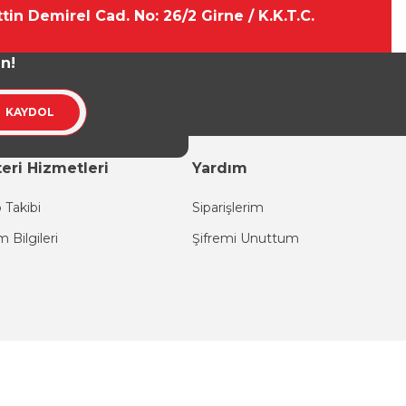
tin Demirel Cad. No: 26/2 Girne / K.K.T.C.
un!
KAYDOL
eri Hizmetleri
Yardım
 Takibi
Siparişlerim
im Bilgileri
Şifremi Unuttum