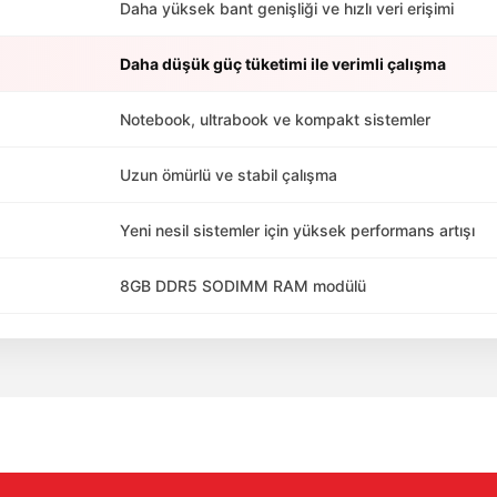
Daha yüksek bant genişliği ve hızlı veri erişimi
Daha düşük güç tüketimi ile verimli çalışma
Notebook, ultrabook ve kompakt sistemler
Uzun ömürlü ve stabil çalışma
Yeni nesil sistemler için yüksek performans artışı
8GB DDR5 SODIMM RAM modülü
da yetersiz gördüğünüz noktaları öneri formunu kullanarak tarafımıza ile
Bu ürüne ilk yorumu siz yapın!