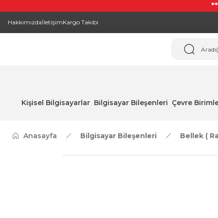
*
Hakkımızda
İletişim
Kargo Takibi
Kişisel Bilgisayarlar
Bilgisayar Bileşenleri
Çevre Birimle
Anasayfa
Bilgisayar Bileşenleri
Bellek ( R