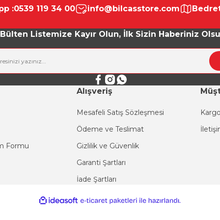
p :
0539 119 34 00
info@bilcasstore.com
Bedret
Yorum Yaz
Bülten Listemize Kayır Olun, İlk Sizin Haberiniz Ols
Alışveriş
Müşt
Mesafeli Satış Sözleşmesi
Kargo
Ödeme ve Teslimat
İletiş
Gönder
im Formu
Gizlilik ve Güvenlik
Garanti Şartları
İade Şartları
ile
ideasoft
e-
hazırlandı.
ticaret
paketleri