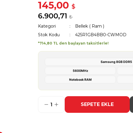
145,00
$
6.900,71
₺
Kategori
Bellek ( Ram )
Stok Kodu
425R1GB4BB0-CWMOD
*714,80 TL den başlayan taksitlerle!
Samsung 8GB DDR5
5600MHz
Notebook RAM
SEPETE EKLE