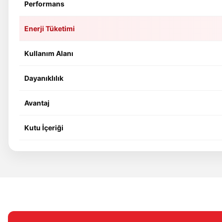
Performans
Enerji Tüketimi
Kullanım Alanı
Dayanıklılık
Avantaj
Kutu İçeriği
Bu ürünün fiyat bilgisi, resim, ürün açıklamalarında ve diğer konular
Görüş ve önerileriniz için teşekkür ederiz.