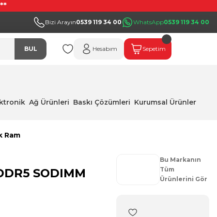
**
Bizi Arayın
0539 119 34 00
WhatsApp
0539 119 34 00
BUL
Hesabım
Sepetim
ektronik
Ağ Ürünleri
Baskı Çözümleri
Kurumsal Ürünler
k Ram
Bu Markanın
Tüm
 DDR5 SODIMM
Ürünlerini Gör