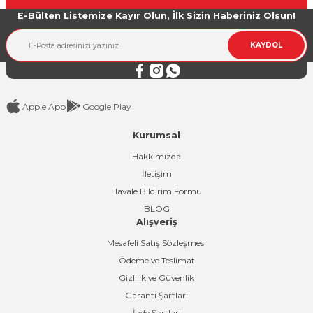
E-Bülten Listemize Kayır Olun, İlk Sizin Haberiniz Olsun!
Ürün bilgilerinde hatalar bulunuyor.
Ürün fiyatı diğer sitelerden daha pahalı.
KAYDOL
Bu ürüne benzer farklı alternatifler olmalı.
Apple App
Google Play
Kurumsal
Gönder
Hakkımızda
İletişim
Havale Bildirim Formu
BLOG
Alışveriş
Mesafeli Satış Sözleşmesi
Ödeme ve Teslimat
Gizlilik ve Güvenlik
Garanti Şartları
İade Şartları