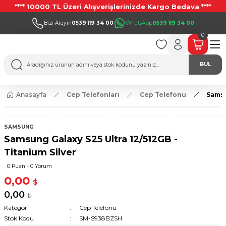
**** 10000 TL Üzeri Alışverişlerinizde Kargo Bedava ****
Bizi Arayın
0539 119 34 00
WhatsApp
0539 119 34 00
0
BUL
Anasayfa
Cep Telefonları
Cep Telefonu
Samsu
SAMSUNG
Samsung Galaxy S25 Ultra 12/512GB -
Titanium Silver
0 Puan - 0 Yorum
0,00
$
0,00
₺
Kategori
Cep Telefonu
Stok Kodu
SM-S938BZSH