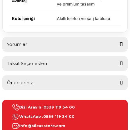
Avantaj
ve premium tasarım
Kutu İçeriği
Akıllı telefon ve şarj kablosu
Yorumlar
Taksit Seçenekleri
Bu ürüne ilk yorumu siz yapın!
Önerileriniz
Yorum Yaz
Bu ürünün fiyat bilgisi, resim, ürün açıklamalarında ve diğer
konularda yetersiz gördüğünüz noktaları öneri formunu kullanarak
Bizi Arayın :
0539 119 34 00
tarafımıza iletebilirsiniz.
Görüş ve önerileriniz için teşekkür ederiz.
WhatsApp :
0539 119 34 00
info@bilcasstore.com
Ürün resmi kalitesiz, bozuk veya görüntülenemiyor.