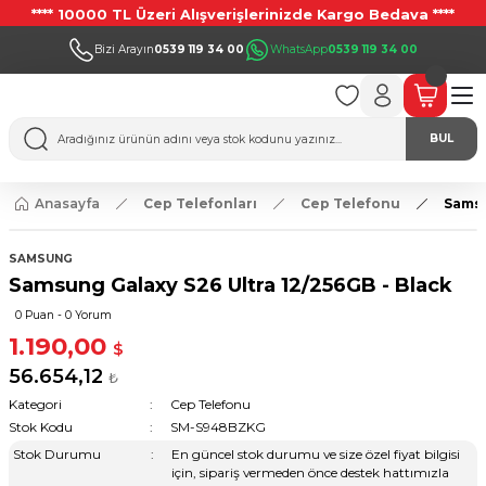
**** 10000 TL Üzeri Alışverişlerinizde Kargo Bedava ****
Bizi Arayın
0539 119 34 00
WhatsApp
0539 119 34 00
BUL
Anasayfa
Cep Telefonları
Cep Telefonu
Samsu
SAMSUNG
Samsung Galaxy S26 Ultra 12/256GB - Black
0 Puan - 0 Yorum
1.190,00
$
56.654,12
₺
Kategori
Cep Telefonu
Stok Kodu
SM-S948BZKG
Stok Durumu
En güncel stok durumu ve size özel fiyat bilgisi
için, sipariş vermeden önce destek hattımızla