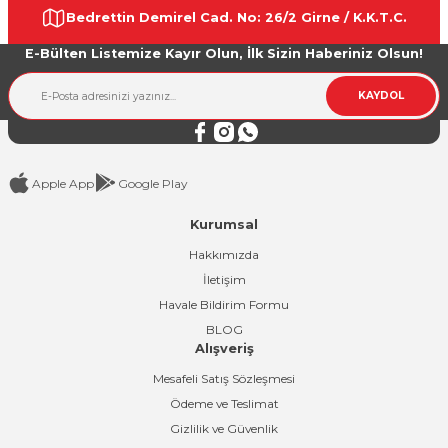
Bedrettin Demirel Cad. No: 26/2 Girne / K.K.T.C.
Ürün açıklamasında eksik bilgiler bulunuyor.
E-Bülten Listemize Kayır Olun, İlk Sizin Haberiniz Olsun!
Ürün bilgilerinde hatalar bulunuyor.
Ürün fiyatı diğer sitelerden daha pahalı.
KAYDOL
Bu ürüne benzer farklı alternatifler olmalı.
Apple App
Google Play
Kurumsal
Gönder
Hakkımızda
İletişim
Havale Bildirim Formu
BLOG
Alışveriş
Mesafeli Satış Sözleşmesi
Ödeme ve Teslimat
Gizlilik ve Güvenlik