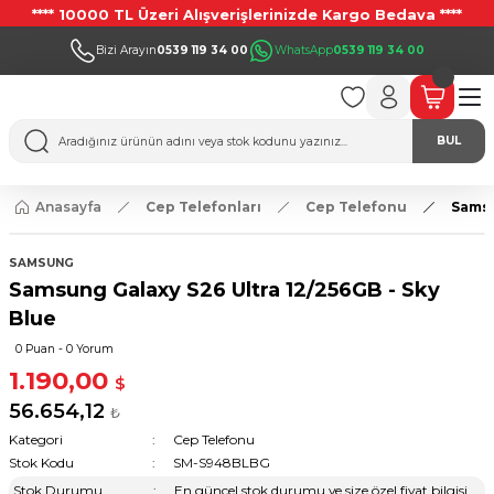
**** 10000 TL Üzeri Alışverişlerinizde Kargo Bedava ****
Bizi Arayın
0539 119 34 00
WhatsApp
0539 119 34 00
BUL
Anasayfa
Cep Telefonları
Cep Telefonu
Samsu
SAMSUNG
Samsung Galaxy S26 Ultra 12/256GB - Sky
Blue
0 Puan - 0 Yorum
1.190,00
$
56.654,12
₺
Kategori
Cep Telefonu
Stok Kodu
SM-S948BLBG
Stok Durumu
En güncel stok durumu ve size özel fiyat bilgisi