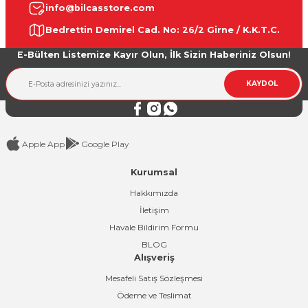
info@bilcasstore.com
Ürün resmi kalitesiz, bozuk veya görüntülenemiyor.
Bedrettin Demirel Cad. No: 26/2 Girne / K.K.T.C.
Ürün açıklamasında eksik bilgiler bulunuyor.
E-Bülten Listemize Kayır Olun, İlk Sizin Haberiniz Olsun!
Ürün bilgilerinde hatalar bulunuyor.
Ürün fiyatı diğer sitelerden daha pahalı.
KAYDOL
Bu ürüne benzer farklı alternatifler olmalı.
Apple App
Google Play
Kurumsal
Gönder
Hakkımızda
İletişim
Havale Bildirim Formu
BLOG
Alışveriş
Mesafeli Satış Sözleşmesi
Ödeme ve Teslimat