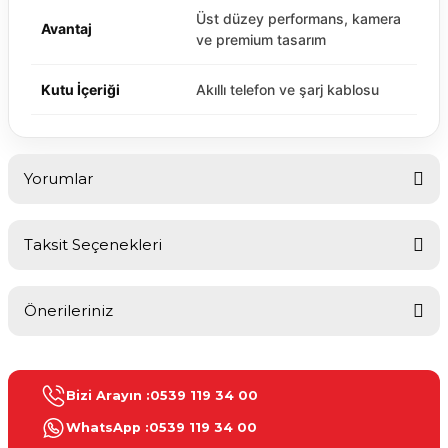
Üst düzey performans, kamera
Avantaj
ve premium tasarım
Kutu İçeriği
Akıllı telefon ve şarj kablosu
Yorumlar
Taksit Seçenekleri
Bu ürüne ilk yorumu siz yapın!
Önerileriniz
Yorum Yaz
Bu ürünün fiyat bilgisi, resim, ürün açıklamalarında ve diğer
konularda yetersiz gördüğünüz noktaları öneri formunu kullanarak
Bizi Arayın :
0539 119 34 00
tarafımıza iletebilirsiniz.
Görüş ve önerileriniz için teşekkür ederiz.
WhatsApp :
0539 119 34 00