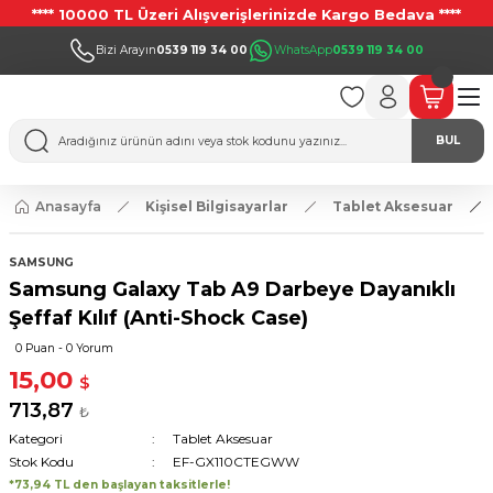
**** 10000 TL Üzeri Alışverişlerinizde Kargo Bedava ****
Bizi Arayın
0539 119 34 00
WhatsApp
0539 119 34 00
BUL
Anasayfa
Kişisel Bilgisayarlar
Tablet Aksesuar
SAMSUNG
Samsung Galaxy Tab A9 Darbeye Dayanıklı
Şeffaf Kılıf (Anti-Shock Case)
0 Puan - 0 Yorum
15,00
$
713,87
₺
Kategori
Tablet Aksesuar
Stok Kodu
EF-GX110CTEGWW
*73,94 TL den başlayan taksitlerle!