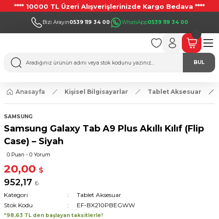
**** 10000 TL Üzeri Alışverişlerinizde Kargo Bedava ****
Bizi Arayın
0539 119 34 00
WhatsApp
0539 119 34 00
BUL
Anasayfa
Kişisel Bilgisayarlar
Tablet Aksesuar
SAMSUNG
Samsung Galaxy Tab A9 Plus Akıllı Kılıf (Flip
Case) – Siyah
0 Puan - 0 Yorum
20,00
$
952,17
₺
Kategori
Tablet Aksesuar
Stok Kodu
EF-BX210PBEGWW
*98,63 TL den başlayan taksitlerle!