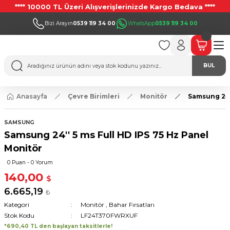
**** 10000 TL Üzeri Alışverişlerinizde Kargo Bedava ****
Bizi Arayın
0539 119 34 00
WhatsApp
0539 119 34 00
BUL
Anasayfa
Çevre Birimleri
Monitör
Samsung 24'
SAMSUNG
Samsung 24'' 5 ms Full HD IPS 75 Hz Panel
Monitör
0 Puan - 0 Yorum
140,00
$
6.665,19
₺
Kategori
Monitör
,
Bahar Fırsatları
Stok Kodu
LF24T370FWRXUF
*690,40 TL den başlayan taksitlerle!