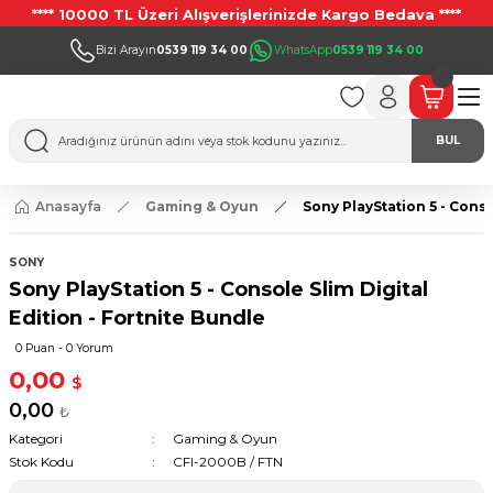
**** 10000 TL Üzeri Alışverişlerinizde Kargo Bedava ****
Bizi Arayın
0539 119 34 00
WhatsApp
0539 119 34 00
BUL
Anasayfa
Gaming & Oyun
Sony PlayStation 5 - Conso
SONY
Sony PlayStation 5 - Console Slim Digital
Edition - Fortnite Bundle
0 Puan - 0 Yorum
0,00
$
0,00
₺
Kategori
Gaming & Oyun
Stok Kodu
CFI-2000B / FTN