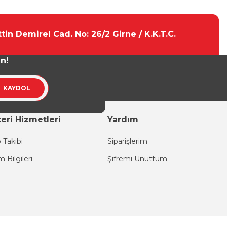
tebilirsiniz.
tin Demirel Cad. No: 26/2 Girne / K.K.T.C.
un!
KAYDOL
eri Hizmetleri
Yardım
 Takibi
Siparişlerim
im Bilgileri
Şifremi Unuttum