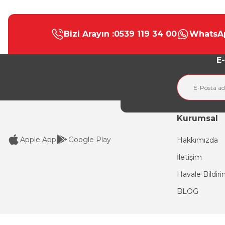
Bu ürünün fiyat bilgisi, resim, ürün açıklamalarında ve diğer konular
Görüş ve önerileriniz için teşekkür ederiz.
Bizi Arayın :
0539 119 34 00
WhatsAp
Ürün resmi kalitesiz, bozuk veya görüntülenemiyor.
Ürün açıklamasında eksik bilgiler bulunuyor.
E-
Ürün bilgilerinde hatalar bulunuyor.
Ürün fiyatı diğer sitelerden daha pahalı.
Bu ürüne benzer farklı alternatifler olmalı.
Kurumsal
Apple App
Google Play
Hakkımızda
İletişim
Havale Bildir
BLOG