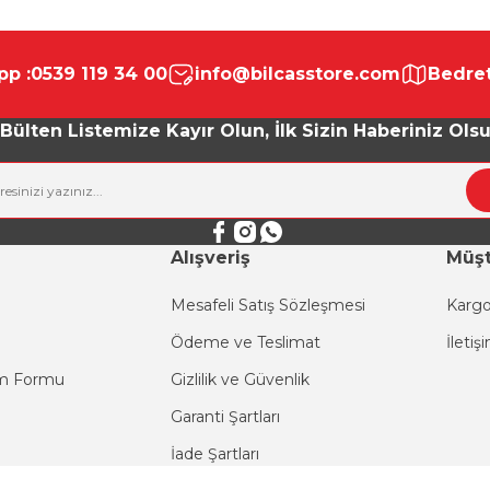
da yetersiz gördüğünüz noktaları öneri formunu kullanarak tarafımıza ile
Bu ürüne ilk yorumu siz yapın!
p :
0539 119 34 00
info@bilcasstore.com
Bedret
Yorum Yaz
Bülten Listemize Kayır Olun, İlk Sizin Haberiniz Ols
Alışveriş
Müşt
Mesafeli Satış Sözleşmesi
Kargo
Ödeme ve Teslimat
İletiş
Gönder
im Formu
Gizlilik ve Güvenlik
Garanti Şartları
İade Şartları