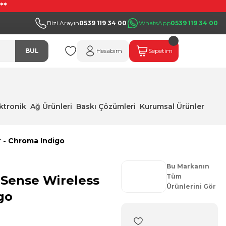
**
Bizi Arayın
0539 119 34 00
WhatsApp
0539 119 34 00
BUL
Hesabım
Sepetim
ektronik
Ağ Ürünleri
Baskı Çözümleri
Kurumsal Ürünler
r - Chroma Indigo
Bu Markanın
Tüm
lSense Wireless
Ürünlerini Gör
go