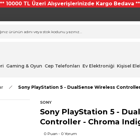
*** 10000 TL Üzeri Alışverişlerinizde Kargo Bedava **
ri
Gaming & Oyun
Cep Telefonları
Ev Elektroniği
Kişisel El
ar
Sony PlayStation 5 - DualSense Wireless Controlle
SONY
Sony PlayStation 5 - Dua
Controller - Chroma Indi
0 Puan - 0 Yorum