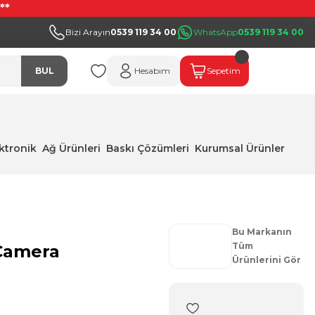
**
Bizi Arayın
0539 119 34 00
WhatsApp
0539 119 34 00
BUL
Hesabım
Sepetim
ektronik
Ağ Ürünleri
Baskı Çözümleri
Kurumsal Ürünler
Bu Markanın
Tüm
 Camera
Ürünlerini Gör