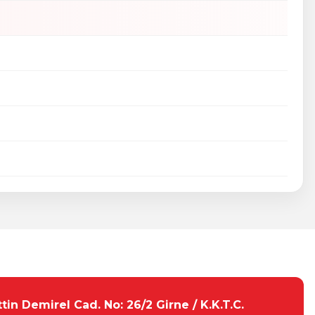
tebilirsiniz.
tin Demirel Cad. No: 26/2 Girne / K.K.T.C.