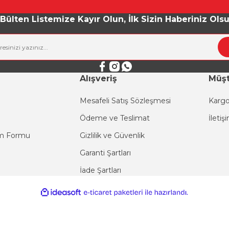
Yorum Yaz
Bülten Listemize Kayır Olun, İlk Sizin Haberiniz Ols
Alışveriş
Müşt
Mesafeli Satış Sözleşmesi
Kargo
Ödeme ve Teslimat
İletiş
Gönder
im Formu
Gizlilik ve Güvenlik
Garanti Şartları
İade Şartları
ile
ideasoft
e-
hazırlandı.
ticaret
paketleri