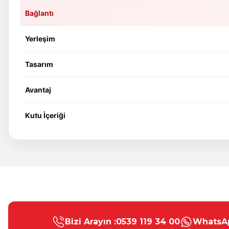
Bağlantı
Yerleşim
Tasarım
Avantaj
Kutu İçeriği
Bu ürünün fiyat bilgisi, resim, ürün açıklamalarında ve diğer konular
Görüş ve önerileriniz için teşekkür ederiz.
Bizi Arayın :
0539 119 34 00
WhatsAp
Ürün resmi kalitesiz, bozuk veya görüntülenemiyor.