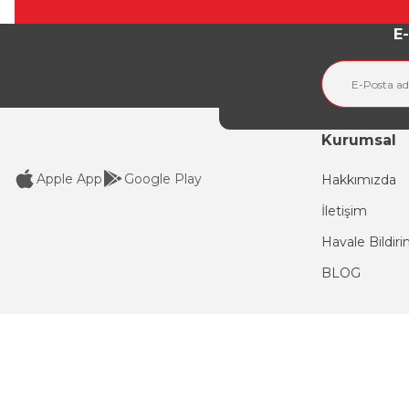
Ürün açıklamasında eksik bilgiler bulunuyor.
E-
Ürün bilgilerinde hatalar bulunuyor.
Ürün fiyatı diğer sitelerden daha pahalı.
Bu ürüne benzer farklı alternatifler olmalı.
Kurumsal
Apple App
Google Play
Hakkımızda
İletişim
Havale Bildir
BLOG