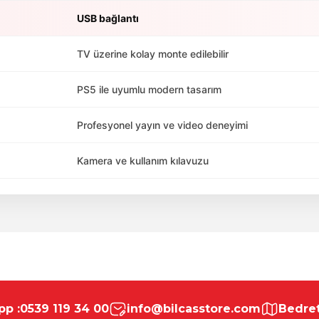
USB bağlantı
TV üzerine kolay monte edilebilir
PS5 ile uyumlu modern tasarım
Profesyonel yayın ve video deneyimi
Kamera ve kullanım kılavuzu
da yetersiz gördüğünüz noktaları öneri formunu kullanarak tarafımıza ile
Bu ürüne ilk yorumu siz yapın!
p :
0539 119 34 00
info@bilcasstore.com
Bedret