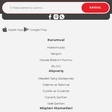
Ürün fiyatı diğer sitelerden daha pahalı.
KAYDOL
Bu ürüne benzer farklı alternatifler olmalı.
Apple App
Google Play
Kurumsal
Gönder
Hakkımızda
İletişim
Havale Bildirim Formu
BLOG
Alışveriş
Mesafeli Satış Sözleşmesi
Ödeme ve Teslimat
Gizlilik ve Güvenlik
Garanti Şartları
İade Şartları
Müşteri Hizmetleri