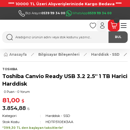
**** 10000 TL Üzeri Alışverişlerinizde Kargo Bedava ****
Bizi Arayın
0539 119 34 00
WhatsApp
0539 119 34 00
BUL
Anasayfa
Bilgisayar Bileşenleri
Harddisk - SSD
TOSHIBA
Toshiba Canvio Ready USB 3.2 2.5'' 1 TB Harici
Harddisk
0 Puan - 0 Yorum
81,00
$
3.854,88
₺
Kategori
Harddisk - SSD
Stok Kodu
HDTP310EK3AA
*399,30 TL den başlayan taksitlerle!