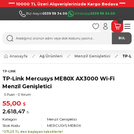
**** 10000 TL Üzeri Alışverişlerinizde Kargo Bedava ****
Bizi Arayın
0539 119 34 00
WhatsApp
0539 119 34 00
BUL
Anasayfa
Ağ Ürünleri
Menzil Genişletici
TP-Li
TP-LINK
TP-Link Mercusys ME80X AX3000 Wi-Fi
Menzil Genişletici
0 Puan - 0 Yorum
55,00
$
2.618,47
₺
Kategori
Menzil Genişletici
Stok Kodu
MERCUSYS ME80X
*271,23 TL den başlayan taksitlerle!