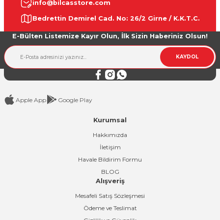
info@bilcasstore.com
Ürün resmi kalitesiz, bozuk veya görüntülenemiyor.
Bedrettin Demirel Cad. No: 26/2 Girne / K.K.T.C.
Ürün açıklamasında eksik bilgiler bulunuyor.
E-Bülten Listemize Kayır Olun, İlk Sizin Haberiniz Olsun!
Ürün bilgilerinde hatalar bulunuyor.
Ürün fiyatı diğer sitelerden daha pahalı.
KAYDOL
Bu ürüne benzer farklı alternatifler olmalı.
Apple App
Google Play
Kurumsal
Gönder
Hakkımızda
İletişim
Havale Bildirim Formu
BLOG
Alışveriş
Mesafeli Satış Sözleşmesi
Ödeme ve Teslimat