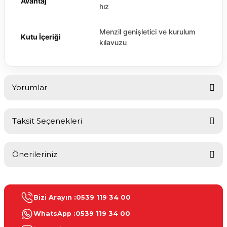
Avantaj
hız
Menzil genişletici ve kurulum
Kutu İçeriği
kılavuzu
Yorumlar
Taksit Seçenekleri
Bu ürüne ilk yorumu siz yapın!
Önerileriniz
Yorum Yaz
Bu ürünün fiyat bilgisi, resim, ürün açıklamalarında ve diğer
konularda yetersiz gördüğünüz noktaları öneri formunu kullanarak
Bizi Arayın :
0539 119 34 00
tarafımıza iletebilirsiniz.
Görüş ve önerileriniz için teşekkür ederiz.
WhatsApp :
0539 119 34 00