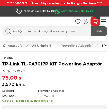
**** 10000 TL Üzeri Alışverişlerinizde Kargo Bedava ****
Bizi Arayın
0539 119 34 00
WhatsApp
0539 119 34 00
BUL
Anasayfa
Ağ Ürünleri
Powerline Adaptör
TP-L
TP-LINK
TP-Link TL-PA7017P KIT Powerline Adaptör
0 Puan - 0 Yorum
75,00
$
3.570,64
₺
Kategori
Powerline Adaptör
Stok Kodu
TL-PA7017P
*369,86 TL den başlayan taksitlerle!