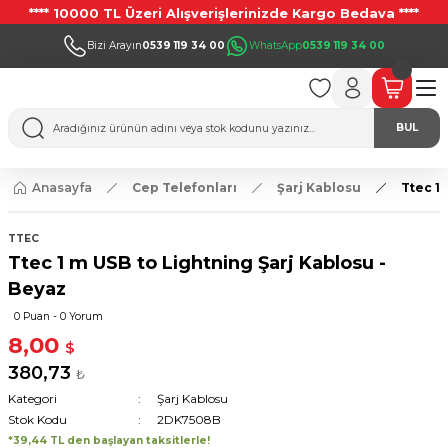
**** 10000 TL Üzeri Alışverişlerinizde Kargo Bedava ****
Bizi Arayın
0539 119 34 00
WhatsApp
0539 119 34 00
BUL
Anasayfa
Cep Telefonları
Şarj Kablosu
Ttec 1
TTEC
Ttec 1 m USB to Lightning Şarj Kablosu -
Beyaz
0 Puan - 0 Yorum
8,00
$
380,73
₺
Kategori
Şarj Kablosu
Stok Kodu
2DK7508B
*39,44 TL den başlayan taksitlerle!