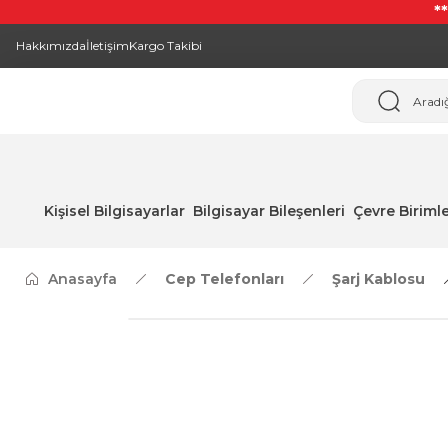
*
Hakkımızda
İletişim
Kargo Takibi
Kişisel Bilgisayarlar
Bilgisayar Bileşenleri
Çevre Birimle
Anasayfa
Cep Telefonları
Şarj Kablosu