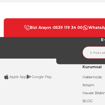
Bu ürünün fiyat bilgisi, resim, ürün açıklamalarında ve diğer konular
Görüş ve önerileriniz için teşekkür ederiz.
Bizi Arayın :
0539 119 34 00
WhatsAp
Ürün resmi kalitesiz, bozuk veya görüntülenemiyor.
Ürün açıklamasında eksik bilgiler bulunuyor.
E-
Ürün bilgilerinde hatalar bulunuyor.
Ürün fiyatı diğer sitelerden daha pahalı.
Bu ürüne benzer farklı alternatifler olmalı.
Kurumsal
Apple App
Google Play
Hakkımızda
İletişim
Havale Bildir
BLOG