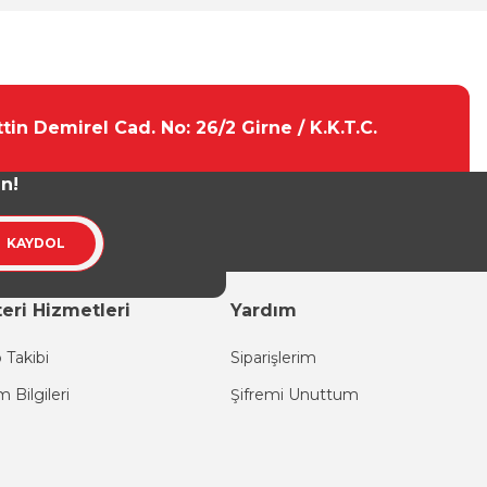
tebilirsiniz.
tin Demirel Cad. No: 26/2 Girne / K.K.T.C.
un!
KAYDOL
eri Hizmetleri
Yardım
 Takibi
Siparişlerim
im Bilgileri
Şifremi Unuttum