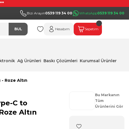
**
Bizi Arayın
0539 119 34 00
WhatsApp
0539 119 34 00
BUL
Hesabım
Sepetim
ektronik
Ağ Ürünleri
Baskı Çözümleri
Kurumsal Ürünler
 - Roze Altın
Bu Markanın
Tüm
ype-C to
Ürünlerini Gör
Roze Altın