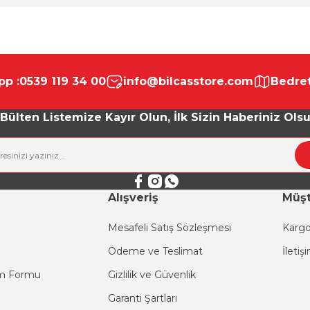
da yetersiz gördüğünüz noktaları öneri formunu kullanarak tarafımıza ile
Bu ürüne ilk yorumu siz yapın!
p :
0539 119 34 00
info@bilcasstore.com
Bedret
Yorum Yaz
Bülten Listemize Kayır Olun, İlk Sizin Haberiniz Ols
Alışveriş
Müşt
Mesafeli Satış Sözleşmesi
Kargo
Ödeme ve Teslimat
İletiş
Gönder
im Formu
Gizlilik ve Güvenlik
Garanti Şartları