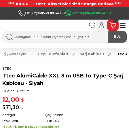
**** 10000 TL Üzeri Alışverişlerinizde Kargo Bedava ****
Bizi Arayın
0539 119 34 00
WhatsApp
0539 119 34 00
BUL
Anasayfa
Cep Telefonları
Şarj Kablosu
Ttec A
TTEC
Ttec AlumiCable XXL 3 m USB to Type-C Şarj
Kablosu - Siyah
0 Puan - 0 Yorum
12,00
$
571,30
₺
Kategori
Şarj Kablosu
Stok Kodu
2DK24S
*59,18 TL den başlayan taksitlerle!