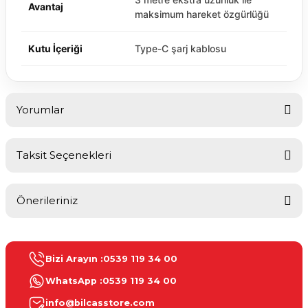
Avantaj
maksimum hareket özgürlüğü
Kutu İçeriği
Type-C şarj kablosu
Yorumlar
Taksit Seçenekleri
Bu ürüne ilk yorumu siz yapın!
Önerileriniz
Yorum Yaz
Bu ürünün fiyat bilgisi, resim, ürün açıklamalarında ve diğer
konularda yetersiz gördüğünüz noktaları öneri formunu kullanarak
Bizi Arayın :
0539 119 34 00
tarafımıza iletebilirsiniz.
Görüş ve önerileriniz için teşekkür ederiz.
WhatsApp :
0539 119 34 00
info@bilcasstore.com