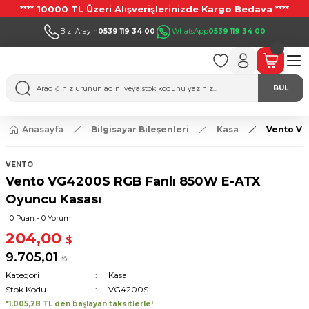
**** 10000 TL Üzeri Alışverişlerinizde Kargo Bedava ****
Bizi Arayın
0539 119 34 00
WhatsApp
0539 119 34 00
BUL
Anasayfa
Bilgisayar Bileşenleri
Kasa
Vento VG
VENTO
Vento VG4200S RGB Fanlı 850W E-ATX
Oyuncu Kasası
0 Puan - 0 Yorum
204,00
$
9.705,01
₺
Kategori
Kasa
Stok Kodu
VG4200S
*1.005,28 TL den başlayan taksitlerle!