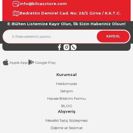
info@bilcasstore.com
Ürün resmi kalitesiz, bozuk veya görüntülenemiyor.
Bedrettin Demirel Cad. No: 26/2 Girne / K.K.T.C.
Ürün açıklamasında eksik bilgiler bulunuyor.
E-Bülten Listemize Kayır Olun, İlk Sizin Haberiniz Olsun!
Ürün bilgilerinde hatalar bulunuyor.
Ürün fiyatı diğer sitelerden daha pahalı.
KAYDOL
Bu ürüne benzer farklı alternatifler olmalı.
Apple App
Google Play
Kurumsal
Gönder
Hakkımızda
İletişim
Havale Bildirim Formu
BLOG
Alışveriş
Mesafeli Satış Sözleşmesi
Ödeme ve Teslimat