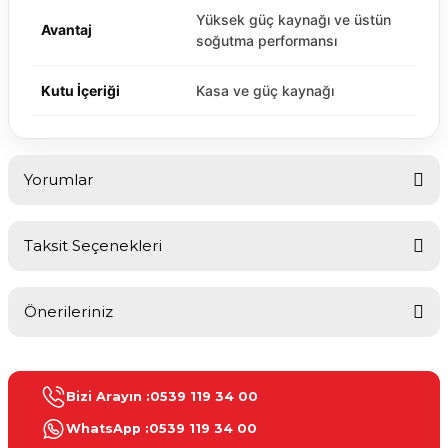
Yüksek güç kaynağı ve üstün
Avantaj
soğutma performansı
Kutu İçeriği
Kasa ve güç kaynağı
Yorumlar
Taksit Seçenekleri
Bu ürüne ilk yorumu siz yapın!
Önerileriniz
Yorum Yaz
Bu ürünün fiyat bilgisi, resim, ürün açıklamalarında ve diğer
konularda yetersiz gördüğünüz noktaları öneri formunu kullanarak
Bizi Arayın :
0539 119 34 00
tarafımıza iletebilirsiniz.
Görüş ve önerileriniz için teşekkür ederiz.
WhatsApp :
0539 119 34 00