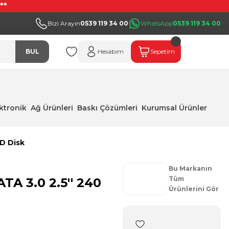
**
Bizi Arayın
0539 119 34 00
WhatsApp
0539 119 34 00
BUL
Hesabım
Sepetim
ektronik
Ağ Ürünleri
Baskı Çözümleri
Kurumsal Ürünler
SD Disk
Bu Markanın
Tüm
TA 3.0 2.5'' 240
Ürünlerini Gör