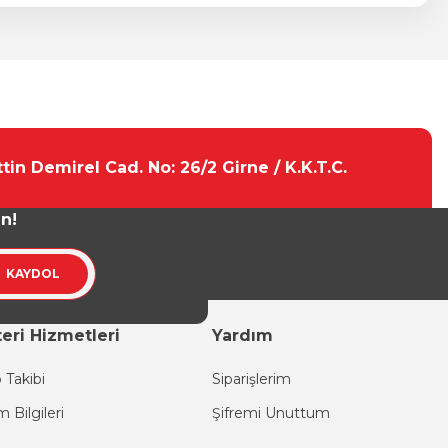
tebilirsiniz.
tin Demirel Cad. No: 26/2 Girne / K.K.T.C.
un!
KAYDOL
eri Hizmetleri
Yardım
 Takibi
Siparişlerim
im Bilgileri
Şifremi Unuttum