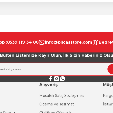
da yetersiz gördüğünüz noktaları öneri formunu kullanarak tarafımıza ile
Bu ürüne ilk yorumu siz yapın!
p :
0539 119 34 00
info@bilcasstore.com
Bedret
Yorum Yaz
Bülten Listemize Kayır Olun, İlk Sizin Haberiniz Ols
Alışveriş
Müşt
Mesafeli Satış Sözleşmesi
Kargo
Ödeme ve Teslimat
İletiş
Gönder
im Formu
Gizlilik ve Güvenlik