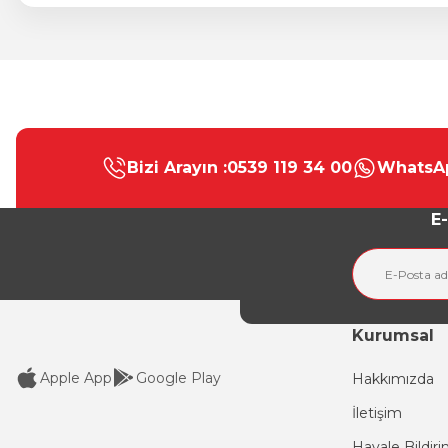
Bu ürünün fiyat bilgisi, resim, ürün açıklamalarında ve diğer konular
Görüş ve önerileriniz için teşekkür ederiz.
Bizi Arayın :
0539 119 34 00
WhatsAp
Ürün resmi kalitesiz, bozuk veya görüntülenemiyor.
Ürün açıklamasında eksik bilgiler bulunuyor.
E-
Ürün bilgilerinde hatalar bulunuyor.
Ürün fiyatı diğer sitelerden daha pahalı.
Bu ürüne benzer farklı alternatifler olmalı.
Kurumsal
Apple App
Google Play
Hakkımızda
İletişim
Havale Bildir