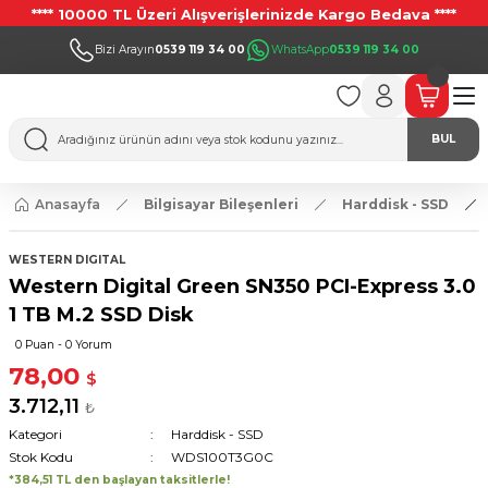
**** 10000 TL Üzeri Alışverişlerinizde Kargo Bedava ****
Bizi Arayın
0539 119 34 00
WhatsApp
0539 119 34 00
BUL
Anasayfa
Bilgisayar Bileşenleri
Harddisk - SSD
WESTERN DIGITAL
Western Digital Green SN350 PCI-Express 3.0
1 TB M.2 SSD Disk
0 Puan - 0 Yorum
78,00
$
3.712,11
₺
Kategori
Harddisk - SSD
Stok Kodu
WDS100T3G0C
*384,51 TL den başlayan taksitlerle!