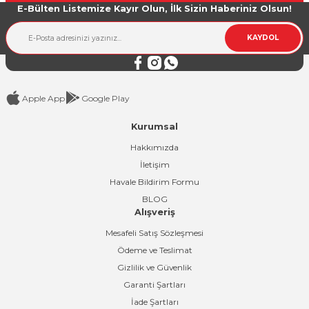
E-Bülten Listemize Kayır Olun, İlk Sizin Haberiniz Olsun!
Ürün bilgilerinde hatalar bulunuyor.
Ürün fiyatı diğer sitelerden daha pahalı.
KAYDOL
Bu ürüne benzer farklı alternatifler olmalı.
Apple App
Google Play
Kurumsal
Gönder
Hakkımızda
İletişim
Havale Bildirim Formu
BLOG
Alışveriş
Mesafeli Satış Sözleşmesi
Ödeme ve Teslimat
Gizlilik ve Güvenlik
Garanti Şartları
İade Şartları