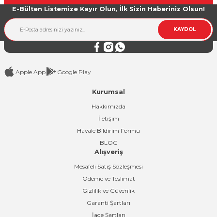
E-Bülten Listemize Kayır Olun, İlk Sizin Haberiniz Olsun!
Ürün bilgilerinde hatalar bulunuyor.
Ürün fiyatı diğer sitelerden daha pahalı.
KAYDOL
Bu ürüne benzer farklı alternatifler olmalı.
Apple App
Google Play
Kurumsal
Gönder
Hakkımızda
İletişim
Havale Bildirim Formu
BLOG
Alışveriş
Mesafeli Satış Sözleşmesi
Ödeme ve Teslimat
Gizlilik ve Güvenlik
Garanti Şartları
İade Şartları