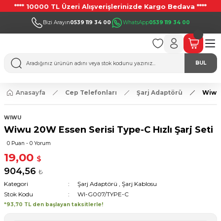
**** 10000 TL Üzeri Alışverişlerinizde Kargo Bedava ****
Bizi Arayın
0539 119 34 00
WhatsApp
0539 119 34 00
BUL
Anasayfa
Cep Telefonları
Şarj Adaptörü
Wiwu 
WIWU
Wiwu 20W Essen Serisi Type-C Hızlı Şarj Seti
0 Puan - 0 Yorum
19,00
$
904,56
₺
Kategori
Şarj Adaptörü
,
Şarj Kablosu
Stok Kodu
WI-G007/TYPE-C
*93,70 TL den başlayan taksitlerle!