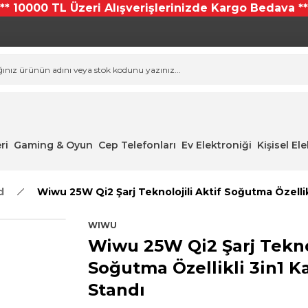
*** 10000 TL Üzeri Alışverişlerinizde Kargo Bedava **
ri
Gaming & Oyun
Cep Telefonları
Ev Elektroniği
Kişisel El
d
Wiwu 25W Qi2 Şarj Teknolojili Aktif Soğutma Özellik
WIWU
Wiwu 25W Qi2 Şarj Teknol
Soğutma Özellikli 3in1 K
Standı