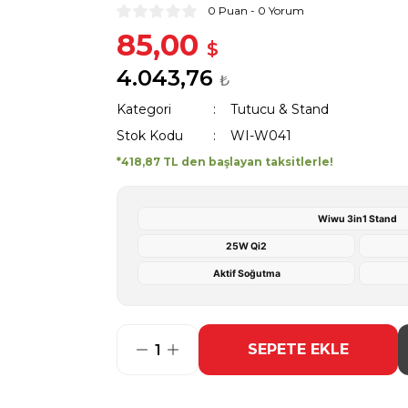
0 Puan - 0 Yorum
85,00
$
4.043,76
₺
Kategori
Tutucu & Stand
Stok Kodu
WI-W041
*418,87 TL den başlayan taksitlerle!
Wiwu 3in1 Stand
25W Qi2
Aktif Soğutma
SEPETE EKLE