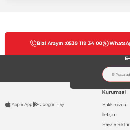
Bu ürünün fiyat bilgisi, resim, ürün açıklamalarında ve diğer konular
Görüş ve önerileriniz için teşekkür ederiz.
Bizi Arayın :
0539 119 34 00
WhatsAp
Ürün resmi kalitesiz, bozuk veya görüntülenemiyor.
Ürün açıklamasında eksik bilgiler bulunuyor.
E-
Ürün bilgilerinde hatalar bulunuyor.
Ürün fiyatı diğer sitelerden daha pahalı.
Bu ürüne benzer farklı alternatifler olmalı.
Kurumsal
Apple App
Google Play
Hakkımızda
İletişim
Havale Bildir