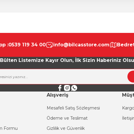
da yetersiz gördüğünüz noktaları öneri formunu kullanarak tarafımıza ile
Bu ürüne ilk yorumu siz yapın!
p :
0539 119 34 00
info@bilcasstore.com
Bedret
Yorum Yaz
Bülten Listemize Kayır Olun, İlk Sizin Haberiniz Ols
Alışveriş
Müşt
Mesafeli Satış Sözleşmesi
Kargo
Ödeme ve Teslimat
İletiş
Gönder
im Formu
Gizlilik ve Güvenlik