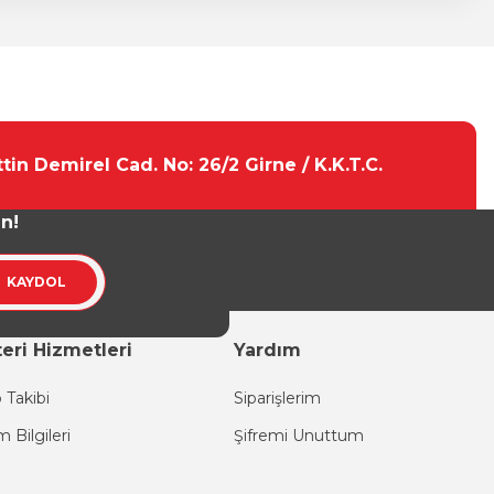
tebilirsiniz.
tin Demirel Cad. No: 26/2 Girne / K.K.T.C.
un!
KAYDOL
eri Hizmetleri
Yardım
 Takibi
Siparişlerim
im Bilgileri
Şifremi Unuttum