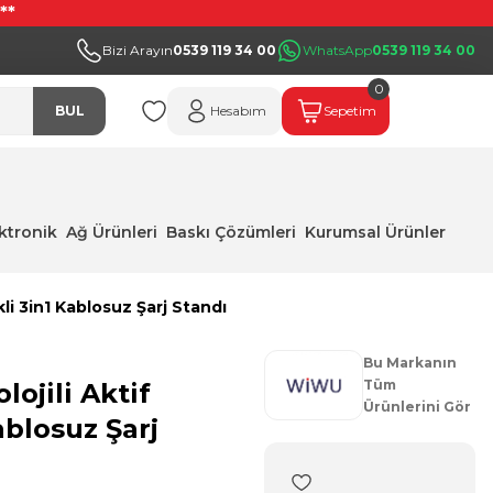
**
Bizi Arayın
0539 119 34 00
WhatsApp
0539 119 34 00
0
BUL
Hesabım
Sepetim
ektronik
Ağ Ürünleri
Baskı Çözümleri
Kurumsal Ürünler
li 3in1 Kablosuz Şarj Standı
Bu Markanın
Tüm
ojili Aktif
Ürünlerini Gör
ablosuz Şarj