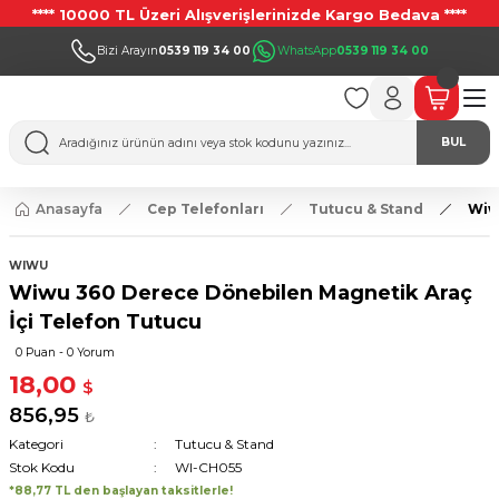
**** 10000 TL Üzeri Alışverişlerinizde Kargo Bedava ****
Bizi Arayın
0539 119 34 00
WhatsApp
0539 119 34 00
BUL
Anasayfa
Cep Telefonları
Tutucu & Stand
Wiw
WIWU
Wiwu 360 Derece Dönebilen Magnetik Araç
İçi Telefon Tutucu
0 Puan - 0 Yorum
18,00
$
856,95
₺
Kategori
Tutucu & Stand
Stok Kodu
WI-CH055
*88,77 TL den başlayan taksitlerle!