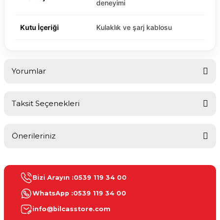
deneyimi
Kutu İçeriği
Kulaklık ve şarj kablosu
Yorumlar
Taksit Seçenekleri
Bu ürüne ilk yorumu siz yapın!
Önerileriniz
Yorum Yaz
Bu ürünün fiyat bilgisi, resim, ürün açıklamalarında ve diğer
konularda yetersiz gördüğünüz noktaları öneri formunu kullanarak
Bizi Arayın :
0539 119 34 00
tarafımıza iletebilirsiniz.
Görüş ve önerileriniz için teşekkür ederiz.
WhatsApp :
0539 119 34 00
info@bilcasstore.com
Ürün resmi kalitesiz, bozuk veya görüntülenemiyor.