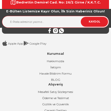
Bedrettin Demirel Cad. No: 26/2 Girne / K.K.T.C.
Ürün açıklamasında eksik bilgiler bulunuyor.
E-Bülten Listemize Kayır Olun, İlk Sizin Haberiniz Olsun!
Ürün bilgilerinde hatalar bulunuyor.
Ürün fiyatı diğer sitelerden daha pahalı.
KAYDOL
Bu ürüne benzer farklı alternatifler olmalı.
Apple App
Google Play
Kurumsal
Gönder
Hakkımızda
İletişim
Havale Bildirim Formu
BLOG
Alışveriş
Mesafeli Satış Sözleşmesi
Ödeme ve Teslimat
Gizlilik ve Güvenlik
Garanti Şartları