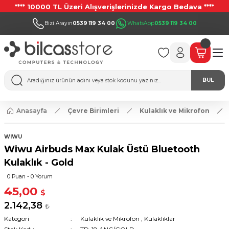
**** 10000 TL Üzeri Alışverişlerinizde Kargo Bedava ****
Bizi Arayın
0539 119 34 00
WhatsApp
0539 119 34 00
BUL
Anasayfa
Çevre Birimleri
Kulaklık ve Mikrofon
WIWU
Wiwu Airbuds Max Kulak Üstü Bluetooth
Kulaklık - Gold
0 Puan - 0 Yorum
45,00
$
2.142,38
₺
Kategori
Kulaklık ve Mikrofon
,
Kulaklıklar