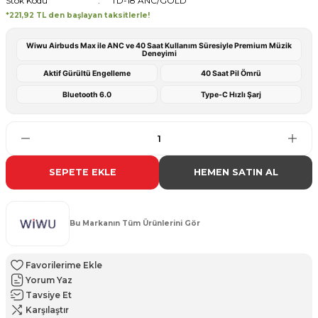
Stok Kodu
TD-18 ANC/GOLD
*221,92 TL den başlayan taksitlerle!
Wiwu Airbuds Max ile ANC ve 40 Saat Kullanım Süresiyle Premium Müzik
Deneyimi
Aktif Gürültü Engelleme
40 Saat Pil Ömrü
Bluetooth 6.0
Type-C Hızlı Şarj
SEPETE EKLE
HEMEN SATIN AL
Bu Markanın Tüm Ürünlerini Gör
Yorum Yaz
Tavsiye Et
Karşılaştır