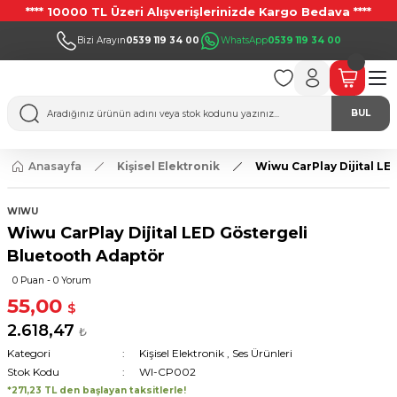
**** 10000 TL Üzeri Alışverişlerinizde Kargo Bedava ****
Bizi Arayın
0539 119 34 00
WhatsApp
0539 119 34 00
BUL
Anasayfa
Kişisel Elektronik
Wiwu CarPlay Dijital LE
WIWU
Wiwu CarPlay Dijital LED Göstergeli
Bluetooth Adaptör
0 Puan - 0 Yorum
55,00
$
2.618,47
₺
Kategori
Kişisel Elektronik
,
Ses Ürünleri
Stok Kodu
WI-CP002
*271,23 TL den başlayan taksitlerle!