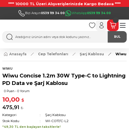
**** 10000 TL Üzeri Alışverişlerinizde Kargo Bedava ****
Bizi Arayın
0539 119 34 00
WhatsApp
0539 119 34 00
BUL
Anasayfa
Cep Telefonları
Şarj Kablosu
Wiwu C
WIWU
Wiwu Concise 1.2m 30W Type-C to Lightning
PD Data ve Şarj Kablosu
0 Puan - 0 Yorum
10,00
$
475,91
₺
Kategori
Şarj Kablosu
Stok Kodu
WI-C017/C-L2
*49,30 TL den başlayan taksitlerle!