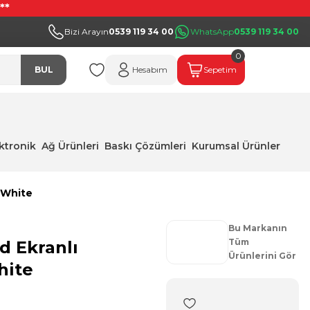
**
Bizi Arayın
0539 119 34 00
WhatsApp
0539 119 34 00
0
BUL
Hesabım
Sepetim
ektronik
Ağ Ürünleri
Baskı Çözümleri
Kurumsal Ürünler
 White
Bu Markanın
Tüm
d Ekranlı
Ürünlerini Gör
hite