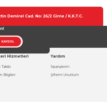
tebilirsiniz.
tin Demirel Cad. No: 26/2 Girne / K.K.T.C.
un!
KAYDOL
eri Hizmetleri
Yardım
 Takibi
Siparişlerim
im Bilgileri
Şifremi Unuttum