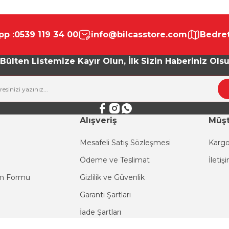
da yetersiz gördüğünüz noktaları öneri formunu kullanarak tarafımıza ile
Bu ürüne ilk yorumu siz yapın!
p :
0539 119 34 00
info@bilcasstore.com
Bedret
Yorum Yaz
Bülten Listemize Kayır Olun, İlk Sizin Haberiniz Ols
Alışveriş
Müşt
Mesafeli Satış Sözleşmesi
Kargo
Ödeme ve Teslimat
İletiş
Gönder
im Formu
Gizlilik ve Güvenlik
Garanti Şartları
İade Şartları