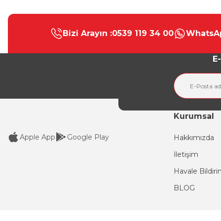
Bu ürünün fiyat bilgisi, resim, ürün açıklamalarında ve diğer konular
Görüş ve önerileriniz için teşekkür ederiz.
Bizi Arayın :
0539 119 34 00
WhatsAp
Ürün resmi kalitesiz, bozuk veya görüntülenemiyor.
Ürün açıklamasında eksik bilgiler bulunuyor.
E-
Ürün bilgilerinde hatalar bulunuyor.
Ürün fiyatı diğer sitelerden daha pahalı.
Bu ürüne benzer farklı alternatifler olmalı.
Kurumsal
Apple App
Google Play
Hakkımızda
İletişim
Havale Bildir
BLOG