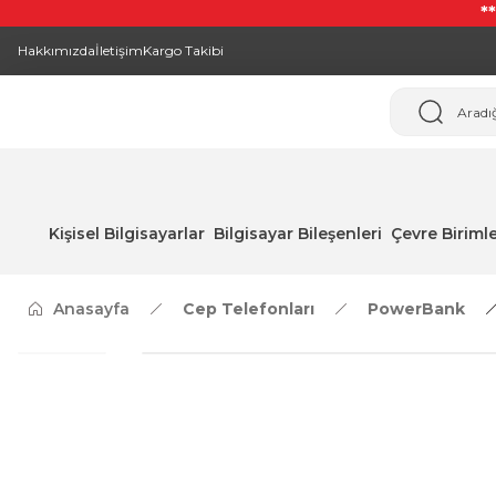
*
Hakkımızda
İletişim
Kargo Takibi
Kişisel Bilgisayarlar
Bilgisayar Bileşenleri
Çevre Birimle
Anasayfa
Cep Telefonları
PowerBank