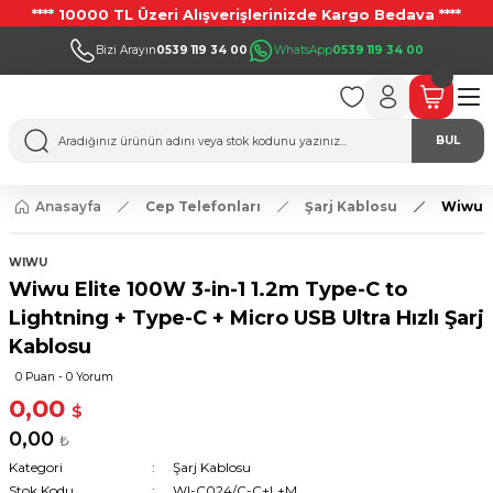
**** 10000 TL Üzeri Alışverişlerinizde Kargo Bedava ****
Bizi Arayın
0539 119 34 00
WhatsApp
0539 119 34 00
BUL
Anasayfa
Cep Telefonları
Şarj Kablosu
Wiwu El
WIWU
Wiwu Elite 100W 3-in-1 1.2m Type-C to
Lightning + Type-C + Micro USB Ultra Hızlı Şarj
Kablosu
0 Puan - 0 Yorum
0,00
$
0,00
₺
Kategori
Şarj Kablosu
Stok Kodu
WI-C024/C-C+L+M