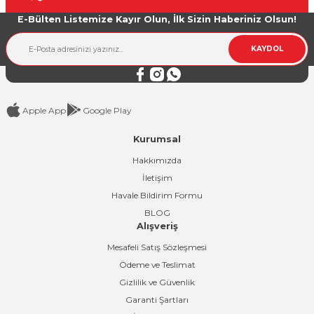
Ürün açıklamasında eksik bilgiler bulunuyor.
E-Bülten Listemize Kayır Olun, İlk Sizin Haberiniz Olsun!
Ürün bilgilerinde hatalar bulunuyor.
Ürün fiyatı diğer sitelerden daha pahalı.
KAYDOL
Bu ürüne benzer farklı alternatifler olmalı.
Apple App
Google Play
Kurumsal
Gönder
Hakkımızda
İletişim
Havale Bildirim Formu
BLOG
Alışveriş
Mesafeli Satış Sözleşmesi
Ödeme ve Teslimat
Gizlilik ve Güvenlik
Garanti Şartları