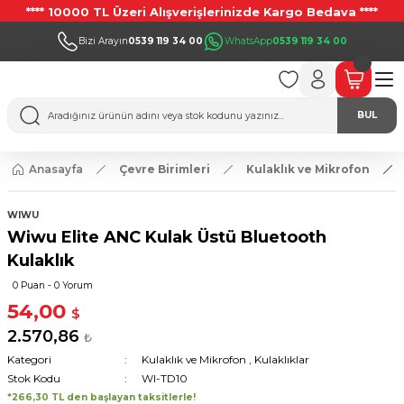
**** 10000 TL Üzeri Alışverişlerinizde Kargo Bedava ****
Bizi Arayın
0539 119 34 00
WhatsApp
0539 119 34 00
BUL
Anasayfa
Çevre Birimleri
Kulaklık ve Mikrofon
WIWU
Wiwu Elite ANC Kulak Üstü Bluetooth
Kulaklık
0 Puan - 0 Yorum
54,00
$
2.570,86
₺
Kategori
Kulaklık ve Mikrofon
,
Kulaklıklar
Stok Kodu
WI-TD10
*266,30 TL den başlayan taksitlerle!