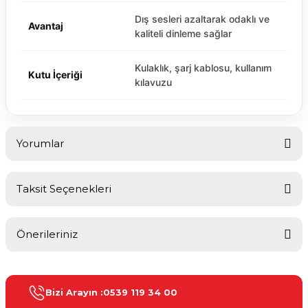
Dış sesleri azaltarak odaklı ve
Avantaj
kaliteli dinleme sağlar
Kulaklık, şarj kablosu, kullanım
Kutu İçeriği
kılavuzu
Yorumlar
Taksit Seçenekleri
Bu ürüne ilk yorumu siz yapın!
Önerileriniz
Yorum Yaz
Bu ürünün fiyat bilgisi, resim, ürün açıklamalarında ve diğer
konularda yetersiz gördüğünüz noktaları öneri formunu kullanarak
Bizi Arayın :
0539 119 34 00
tarafımıza iletebilirsiniz.