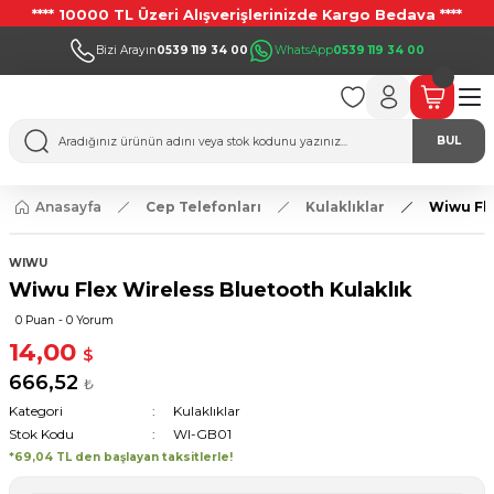
**** 10000 TL Üzeri Alışverişlerinizde Kargo Bedava ****
Bizi Arayın
0539 119 34 00
WhatsApp
0539 119 34 00
BUL
Anasayfa
Cep Telefonları
Kulaklıklar
Wiwu Fle
WIWU
Wiwu Flex Wireless Bluetooth Kulaklık
0 Puan - 0 Yorum
14,00
$
666,52
₺
Kategori
Kulaklıklar
Stok Kodu
WI-GB01
*69,04 TL den başlayan taksitlerle!