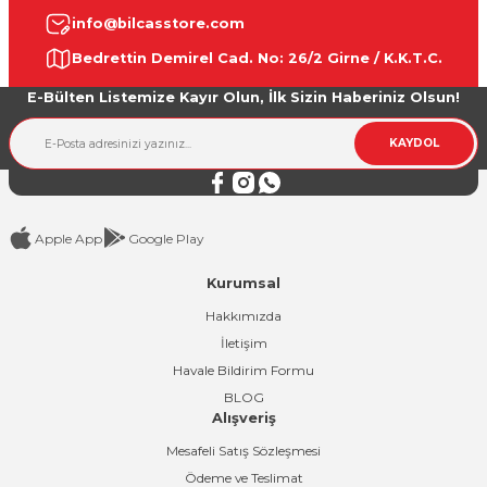
info@bilcasstore.com
Ürün resmi kalitesiz, bozuk veya görüntülenemiyor.
Bedrettin Demirel Cad. No: 26/2 Girne / K.K.T.C.
Ürün açıklamasında eksik bilgiler bulunuyor.
E-Bülten Listemize Kayır Olun, İlk Sizin Haberiniz Olsun!
Ürün bilgilerinde hatalar bulunuyor.
Ürün fiyatı diğer sitelerden daha pahalı.
KAYDOL
Bu ürüne benzer farklı alternatifler olmalı.
Apple App
Google Play
Kurumsal
Gönder
Hakkımızda
İletişim
Havale Bildirim Formu
BLOG
Alışveriş
Mesafeli Satış Sözleşmesi
Ödeme ve Teslimat