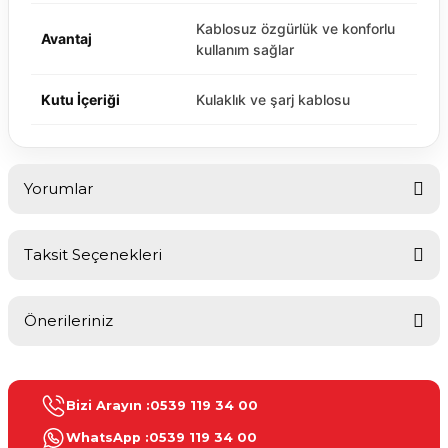
Kablosuz özgürlük ve konforlu
Avantaj
kullanım sağlar
Kutu İçeriği
Kulaklık ve şarj kablosu
Yorumlar
Taksit Seçenekleri
Bu ürüne ilk yorumu siz yapın!
Önerileriniz
Yorum Yaz
Bu ürünün fiyat bilgisi, resim, ürün açıklamalarında ve diğer
konularda yetersiz gördüğünüz noktaları öneri formunu kullanarak
Bizi Arayın :
0539 119 34 00
tarafımıza iletebilirsiniz.
Görüş ve önerileriniz için teşekkür ederiz.
WhatsApp :
0539 119 34 00