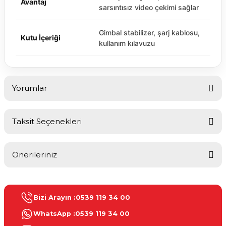
Avantaj
sarsıntısız video çekimi sağlar
Gimbal stabilizer, şarj kablosu,
Kutu İçeriği
kullanım kılavuzu
Yorumlar
Taksit Seçenekleri
Bu ürüne ilk yorumu siz yapın!
Önerileriniz
Yorum Yaz
Bu ürünün fiyat bilgisi, resim, ürün açıklamalarında ve diğer
konularda yetersiz gördüğünüz noktaları öneri formunu kullanarak
Bizi Arayın :
0539 119 34 00
tarafımıza iletebilirsiniz.
Görüş ve önerileriniz için teşekkür ederiz.
WhatsApp :
0539 119 34 00