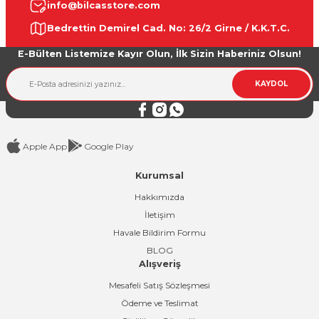
info@bilcasstore.com
Ürün resmi kalitesiz, bozuk veya görüntülenemiyor.
Bedrettin Demirel Cad. No: 26/2 Girne / K.K.T.C.
Ürün açıklamasında eksik bilgiler bulunuyor.
E-Bülten Listemize Kayır Olun, İlk Sizin Haberiniz Olsun!
Ürün bilgilerinde hatalar bulunuyor.
Ürün fiyatı diğer sitelerden daha pahalı.
KAYDOL
Bu ürüne benzer farklı alternatifler olmalı.
Apple App
Google Play
Kurumsal
Gönder
Hakkımızda
İletişim
Havale Bildirim Formu
BLOG
Alışveriş
Mesafeli Satış Sözleşmesi
Ödeme ve Teslimat