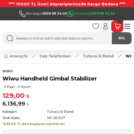
**** 10000 TL Üzeri Alışverişlerinizde Kargo Bedava ****
Bizi Arayın
0539 119 34 00
WhatsApp
0539 119 34 00
BUL
Anasayfa
Cep Telefonları
Tutucu & Stand
Wiw
WIWU
Wiwu Handheld Gimbal Stabilizer
0 Puan - 0 Yorum
129,00
$
6.136,99
₺
Kategori
Tutucu & Stand
Stok Kodu
WI-SE007
*635,69 TL den başlayan taksitlerle!